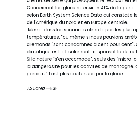
à effet de serre qui provoquent le réchauffemen
Concernant les glaciers, environ 41% de la perte 
selon Earth System Science Data qui constate l
de l'Amérique du nord et en Europe centrale.
"Même dans les scénarios climatiques les plus 
températures, "ou même si nous pouvions arrêt
allemands "sont condamnés à cent pour cent", a
climatique est "absolument" responsable de cet
Si la nature "s'en accomode", seuls des "micro-o
la dangerosité pour les activités de montagne, 
parois n'étant plus soutenues par la glace.
J.Suarez--ESF