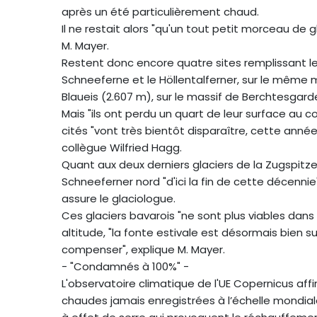
après un été particulièrement chaud.
Il ne restait alors "qu'un tout petit morceau de 
M. Mayer.
Restent donc encore quatre sites remplissant les
Schneeferne et le Höllentalferner, sur le même 
Blaueis (2.607 m), sur le massif de Berchtesgard
Mais "ils ont perdu un quart de leur surface au c
cités "vont très bientôt disparaître, cette ann
collègue Wilfried Hagg.
Quant aux deux derniers glaciers de la Zugspitze,
Schneeferner nord "d'ici la fin de cette décennie
assure le glaciologue.
Ces glaciers bavarois "ne sont plus viables dans 
altitude, "la fonte estivale est désormais bien su
compenser", explique M. Mayer.
- "Condamnés à 100%" -
L'observatoire climatique de l'UE Copernicus affi
chaudes jamais enregistrées à l’échelle mondial