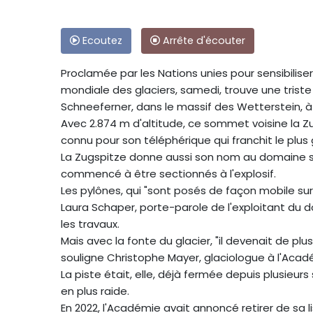
Ecoutez
Arrête d'écouter
Proclamée par les Nations unies pour sensibilise
mondiale des glaciers, samedi, trouve une tris
Schneeferner, dans le massif des Wetterstein, à 
Avec 2.874 m d'altitude, ce sommet voisine la Z
connu pour son téléphérique qui franchit le plu
La Zugspitze donne aussi son nom au domaine ski
commencé à être sectionnés à l'explosif.
Les pylônes, qui "sont posés de façon mobile sur l
Laura Schaper, porte-parole de l'exploitant du
les travaux.
Mais avec la fonte du glacier, "il devenait de plus 
souligne Christophe Mayer, glaciologue à l'Acad
La piste était, elle, déjà fermée depuis plusieurs
en plus raide.
En 2022, l'Académie avait annoncé retirer de sa 