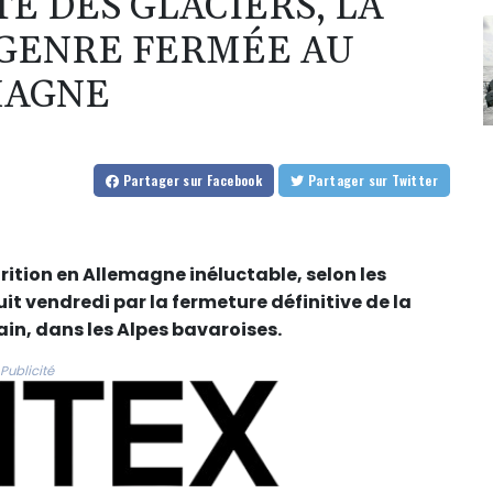
E DES GLACIERS, LA
 GENRE FERMÉE AU
MAGNE
Partager
sur Facebook
Partager
sur Twitter
ition en Allemagne inéluctable, selon les
uit vendredi par la fermeture définitive de la
rain, dans les Alpes bavaroises.
Publicité