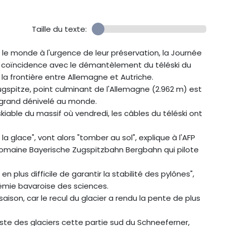
Taille du texte:
r le monde à l'urgence de leur préservation, la Journée
te coïncidence avec le démantèlement du téléski du
la frontière entre Allemagne et Autriche.
ugspitze, point culminant de l'Allemagne (2.962 m) est
s grand dénivelé au monde.
able du massif où vendredi, les câbles du téléski ont
a glace", vont alors "tomber au sol", explique à l'AFP
 domaine Bayerische Zugspitzbahn Bergbahn qui pilote
en plus difficile de garantir la stabilité des pylônes",
émie bavaroise des sciences.
 saison, car le recul du glacier a rendu la pente de plus
liste des glaciers cette partie sud du Schneeferner,