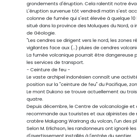
grondements d'éruption. Cela ralentit notre évac
L'éruption survenue tôt vendredi matin s'est 
colonne de fumée qui s'est élevée à quelque 
situé dans la province des Moluques du Nord, a 
de Géologie.
"Les cendres se dirigent vers le nord, les zones r
vigilantes face aux (...) pluies de cendres volc
La fumée volcanique pourrait être dangereuse p
les services de transport.
- Ceinture de feu -
Le vaste archipel indonésien connaît une activi
position sur la "ceinture de feu" du Pacifique, z
Le mont Dukono se trouve actuellement au trois
quatre.
Depuis décembre, le Centre de volcanologie et
recommande aux touristes et aux alpinistes de 
cratère Malupang Warirang du volcan, l'un des pl
Selon M. Erlichson, les randonneurs ont ignoré le
d'avertissement installés à l'entrée du sentier.