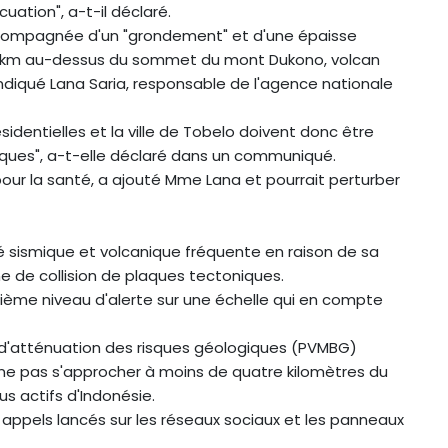
uation", a-t-il déclaré.
accompagnée d'un "grondement" et d'une épaisse
10 km au-dessus du sommet du mont Dukono, volcan
indiqué Lana Saria, responsable de l'agence nationale
ésidentielles et la ville de Tobelo doivent donc être
aniques", a-t-elle déclaré dans un communiqué.
our la santé, a ajouté Mme Lana et pourrait perturber
té sismique et volcanique fréquente en raison de sa
one de collision de plaques tectoniques.
ième niveau d'alerte sur une échelle qui en compte
 d'atténuation des risques géologiques (PVMBG)
ne pas s'approcher à moins de quatre kilomètres du
us actifs d'Indonésie.
s appels lancés sur les réseaux sociaux et les panneaux