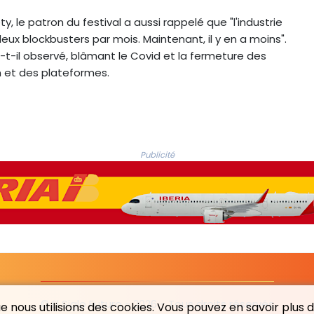
 le patron du festival a aussi rappelé que "l'industrie
eux blockbusters par mois. Maintenant, il y en a moins".
-t-il observé, blâmant le Covid et la fermeture des
n et des plateformes.
Publicité
© El Siglo Futuro - 2026 - Tous droits réservés
 nous utilisions des cookies. Vous pouvez en savoir plus da