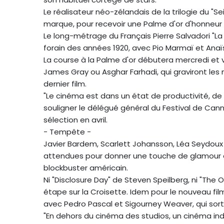
Le réalisateur néo-zélandais de la trilogie du "S
marque, pour recevoir une Palme d'or d'honneur 
Le long-métrage du Français Pierre Salvadori "La V
forain des années 1920, avec Pio Marmaï et Anaï
La course à la Palme d'or débutera mercredi e
James Gray ou Asghar Farhadi, qui graviront les 
dernier film.
"Le cinéma est dans un état de productivité, de c
souligner le délégué général du Festival de Canne
sélection en avril.
- Tempête -
Javier Bardem, Scarlett Johansson, Léa Seydou
attendues pour donner une touche de glamour à
blockbuster américain.
Ni "Disclosure Day" de Steven Speilberg, ni "The 
étape sur la Croisette. Idem pour le nouveau fi
avec Pedro Pascal et Sigourney Weaver, qui sort
"En dehors du cinéma des studios, un cinéma ind