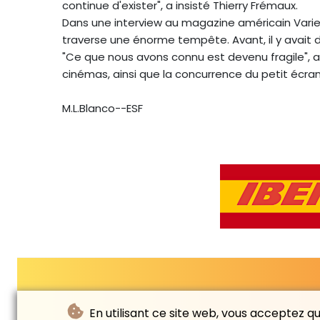
continue d'exister", a insisté Thierry Frémaux.
Dans une interview au magazine américain Variety,
traverse une énorme tempête. Avant, il y avait d
"Ce que nous avons connu est devenu fragile", a
cinémas, ainsi que la concurrence du petit écra
M.L.Blanco--ESF
En utilisant ce site web, vous acceptez que