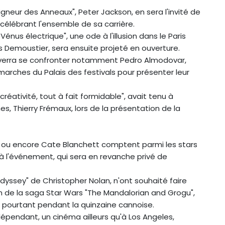
eigneur des Anneaux", Peter Jackson, en sera l'invité de
célébrant l'ensemble de sa carrière.
énus électrique", une ode à l'illusion dans le Paris
s Demoustier, sera ensuite projeté en ouverture.
t verra se confronter notamment Pedro Almodovar,
marches du Palais des festivals pour présenter leur
réativité, tout à fait formidable", avait tenu à
s, Thierry Frémaux, lors de la présentation de la
x ou encore Cate Blanchett comptent parmi les stars
 l'événement, qui sera en revanche privé de
Odyssey" de Christopher Nolan, n'ont souhaité faire
lm de la saga Star Wars "The Mandalorian and Grogu",
 pourtant pendant la quinzaine cannoise.
épendant, un cinéma ailleurs qu'à Los Angeles,