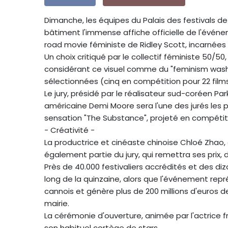
Dimanche, les équipes du Palais des festivals de 
bâtiment l'immense affiche officielle de l'évén
road movie féministe de Ridley Scott, incarnée
Un choix critiqué par le collectif féministe 50/50,
considérant ce visuel comme du "feminism washin
sélectionnées (cinq en compétition pour 22 films
Le jury, présidé par le réalisateur sud-coréen Par
américaine Demi Moore sera l'une des jurés les pl
sensation "The Substance", projeté en compétitio
- Créativité -
La productrice et cinéaste chinoise Chloé Zhao,
également partie du jury, qui remettra ses prix, 
Près de 40.000 festivaliers accrédités et des diz
long de la quinzaine, alors que l'événement repr
cannois et génère plus de 200 millions d'euros
mairie.
La cérémonie d'ouverture, animée par l'actrice fr
son habituel cortège de stars.