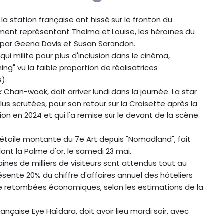
la station française ont hissé sur le fronton du
ement représentant Thelma et Louise, les héroïnes du
s par Geena Davis et Susan Sarandon.
 qui milite pour plus d'inclusion dans le cinéma,
g" vu la faible proportion de réalisatrices
).
k Chan-wook, doit arriver lundi dans la journée. La star
us scrutées, pour son retour sur la Croisette après la
n en 2024 et qui l'a remise sur le devant de la scène.
 étoile montante du 7e Art depuis "Nomadland", fait
dont la Palme d'or, le samedi 23 mai.
aines de milliers de visiteurs sont attendus tout au
ésente 20% du chiffre d'affaires annuel des hôteliers
 de retombées économiques, selon les estimations de la
ançaise Eye Haïdara, doit avoir lieu mardi soir, avec