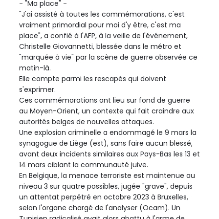
- "Ma place" -
"J'ai assisté à toutes les commémorations, c'est
vraiment primordial pour moi d'y être, c'est ma
place", a confié à l'AFP, à la veille de l'événement,
Christelle Giovannetti, blessée dans le métro et
"marquée à vie" par la scène de guerre observée ce
matin-là.
Elle compte parmi les rescapés qui doivent
s'exprimer.
Ces commémorations ont lieu sur fond de guerre
au Moyen-Orient, un contexte qui fait craindre aux
autorités belges de nouvelles attaques.
Une explosion criminelle a endommagé le 9 mars la
synagogue de Liège (est), sans faire aucun blessé,
avant deux incidents similaires aux Pays-Bas les 13 et
14 mars ciblant la communauté juive.
En Belgique, la menace terroriste est maintenue au
niveau 3 sur quatre possibles, jugée "grave", depuis
un attentat perpétré en octobre 2023 à Bruxelles,
selon l'organe chargé de l'analyser (Ocam). Un
Tunisien radicalisé avait alors abattu à l'arme de