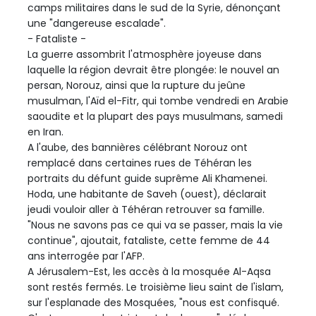
camps militaires dans le sud de la Syrie, dénonçant
une "dangereuse escalade".
- Fataliste -
La guerre assombrit l'atmosphère joyeuse dans
laquelle la région devrait être plongée: le nouvel an
persan, Norouz, ainsi que la rupture du jeûne
musulman, l'Aïd el-Fitr, qui tombe vendredi en Arabie
saoudite et la plupart des pays musulmans, samedi
en Iran.
A l'aube, des bannières célébrant Norouz ont
remplacé dans certaines rues de Téhéran les
portraits du défunt guide suprême Ali Khamenei.
Hoda, une habitante de Saveh (ouest), déclarait
jeudi vouloir aller à Téhéran retrouver sa famille.
"Nous ne savons pas ce qui va se passer, mais la vie
continue", ajoutait, fataliste, cette femme de 44
ans interrogée par l'AFP.
A Jérusalem-Est, les accès à la mosquée Al-Aqsa
sont restés fermés. Le troisième lieu saint de l'islam,
sur l'esplanade des Mosquées, "nous est confisqué.