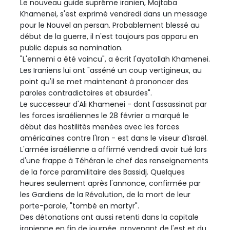
Le nouveau guide suprême iranien, Mojtaba
Khamenei, s'est exprimé vendredi dans un message
pour le Nouvel an persan. Probablement blessé au
début de la guerre, il n'est toujours pas apparu en
public depuis sa nomination.
"L'ennemi a été vaincu", a écrit l'ayatollah Khamenei.
Les Iraniens lui ont "asséné un coup vertigineux, au
point qu'il se met maintenant à prononcer des
paroles contradictoires et absurdes".
Le successeur d'Ali Khamenei - dont l'assassinat par
les forces israéliennes le 28 février a marqué le
début des hostilités menées avec les forces
américaines contre l'Iran - est dans le viseur d'Israël.
L'armée israélienne a affirmé vendredi avoir tué lors
d'une frappe à Téhéran le chef des renseignements
de la force paramilitaire des Bassidj. Quelques
heures seulement après l'annonce, confirmée par
les Gardiens de la Révolution, de la mort de leur
porte-parole, "tombé en martyr".
Des détonations ont aussi retenti dans la capitale
iranienne en fin de journée, provenant de l'est et du