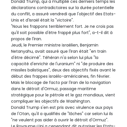
Donald Trump, qui a multiplié ces derniers temps les
déclarations contradictoires sur la durée potentielle
du conflit, a assuré vendredi que l'objectif des Etats-
Unis et d'Israël était la "victoire".
"Nous les frappons terriblement fort. Je ne crois pas
qu'il soit possible d'être frappé plus fort", a-t-il dit à
propos de l'Iran.
Jeudi, le Premier ministre israélien, Benjamin
Netanyahu, avait assuré que l'Iran était "en train
d'être décimé". Téhéran n'a selon lui plus "la
capacité d'enrichir de l'uranium" ni "de produire des
missiles balistiques", deux des objectifs fixés avant le
début des frappes israélo-américaines, fin février.
Mais le blocage de facto par l'Iran de la navigation
dans le détroit d'Ormuz, passage maritime
stratégique pour le pétrole et le gaz mondiaux, vient
compliquer les objectifs de Washington.
Donald Trump s'en est pris avec virulence aux pays
de l'Otan, qu'il a qualifiés de "lâches" car selon lui ils
"ne veulent pas aider à ouvrir le détroit d'Ormuz".
Le Royaume-Uni a cependant dit autoriser les Etats-