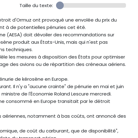
Taille du texte:
étroit d'Ormuz ont provoqué une envolée du prix du
nt à de potentielles pénuries cet été.
ienne (AESA) doit dévoiler des recommandations sur
osène produit aux États-Unis, mais qui n'est pas
ns techniques.
le les mesures à disposition des États pour optimiser
ssage des avions ou de répartition des créneaux aériens.
 pénurie de kérosène en Europe.
nt. Il n'y a "aucune crainte" de pénurie en mai et juin
e ministre de l'Économie Roland Lescure mercredi.
ne consommé en Europe transitait par le détroit
ies aériennes, notamment à bas coûts, ont annoncé des
ique, de coût du carburant, que de disponibilité",