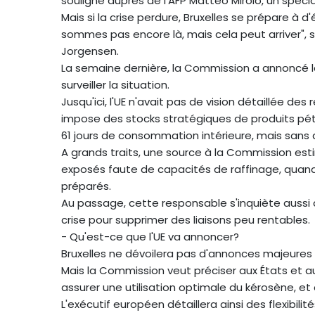
souligne auprès de l'AFP Matteo Mirolo, un spécia
Mais si la crise perdure, Bruxelles se prépare à
sommes pas encore là, mais cela peut arriver", 
Jorgensen.
La semaine dernière, la Commission a annoncé l
surveiller la situation.
Jusqu'ici, l'UE n'avait pas de vision détaillée de
impose des stocks stratégiques de produits pétr
61 jours de consommation intérieure, mais sans di
A grands traits, une source à la Commission esti
exposés faute de capacités de raffinage, quand
préparés.
Au passage, cette responsable s'inquiète aussi
crise pour supprimer des liaisons peu rentables.
- Qu'est-ce que l'UE va annoncer?
Bruxelles ne dévoilera pas d'annonces majeures
Mais la Commission veut préciser aux États et 
assurer une utilisation optimale du kérosène, et 
L'exécutif européen détaillera ainsi des flexibili