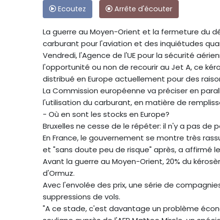
Ecoutez
Arrête d'écouter
La guerre au Moyen-Orient et la fermeture du d
carburant pour l'aviation et des inquiétudes qua
Vendredi, l'Agence de l'UE pour la sécurité aér
l'opportunité ou non de recourir au Jet A, ce kér
distribué en Europe actuellement pour des raiso
La Commission européenne va préciser en parallè
l'utilisation du carburant, en matière de rempli
- Où en sont les stocks en Europe?
Bruxelles ne cesse de le répéter: il n'y a pas de
En France, le gouvernement se montre très rassura
et "sans doute peu de risque" après, a affirmé l
Avant la guerre au Moyen-Orient, 20% du kérosè
d'Ormuz.
Avec l'envolée des prix, une série de compagn
suppressions de vols.
"A ce stade, c'est davantage un problème économ