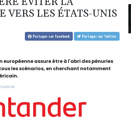
ÈRE ÉVITER LA
 VERS LES ÉTATS-UNIS
Partager
sur Facebook
Partager
sur Twitter
n européenne assure être à l'abri des pénuries
à tous les scénarios, en cherchant notamment
éricain.
Publicité