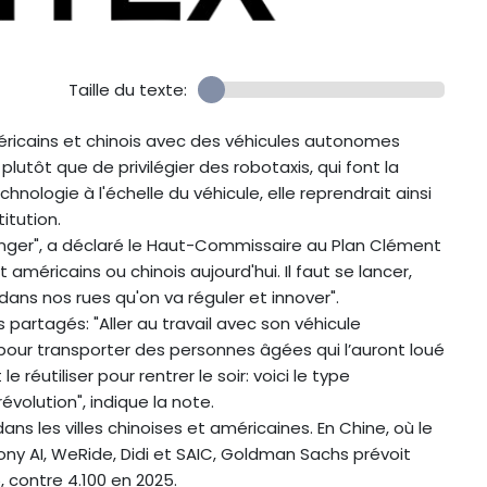
Taille du texte:
méricains et chinois avec des véhicules autonomes
tôt que de privilégier des robotaxis, qui font la
chnologie à l'échelle du véhicule, elle reprendrait ainsi
itution.
hanger", a déclaré le Haut-Commissaire au Plan Clément
américains ou chinois aujourd'hui. Il faut se lancer,
dans nos rues qu'on va réguler et innover".
partagés: "Aller au travail avec son véhicule
 pour transporter des personnes âgées qui l’auront loué
 réutiliser pour rentrer le soir: voici le type
évolution", indique la note.
ns les villes chinoises et américaines. En Chine, où le
Pony AI, WeRide, Didi et SAIC, Goldman Sachs prévoit
, contre 4.100 en 2025.