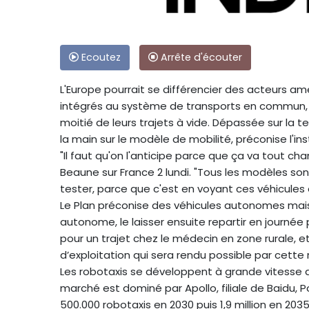
Ecoutez
Arrête d'écouter
L'Europe pourrait se différencier des acteurs a
intégrés au système de transports en commun, plu
moitié de leurs trajets à vide. Dépassée sur la te
la main sur le modèle de mobilité, préconise l'inst
"Il faut qu'on l'anticipe parce que ça va tout c
Beaune sur France 2 lundi. "Tous les modèles sont 
tester, parce que c'est en voyant ces véhicules 
Le Plan préconise des véhicules autonomes mais 
autonome, le laisser ensuite repartir en journée
pour un trajet chez le médecin en zone rurale, et le
d’exploitation qui sera rendu possible par cette r
Les robotaxis se développent à grande vitesse da
marché est dominé par Apollo, filiale de Baidu, 
500.000 robotaxis en 2030 puis 1,9 million en 2035