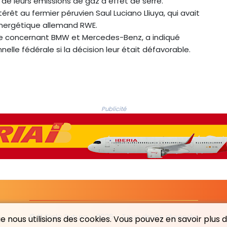
de leurs émissions de gaz à effet de serre.
êt au fermier péruvien Saul Luciano Lliuya, qui avait
énergétique allemand RWE.
aire concernant BMW et Mercedes-Benz, a indiqué
elle fédérale si la décision leur était défavorable.
Publicité
© El Siglo Futuro - 2026 - Tous droits réservés
 nous utilisions des cookies. Vous pouvez en savoir plus da