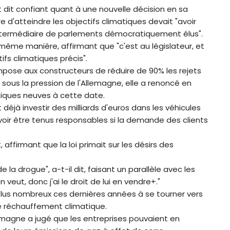
dit confiant quant à une nouvelle décision en sa
e d'atteindre les objectifs climatiques devait "avoir
l'intermédiaire de parlements démocratiquement élus".
même manière, affirmant que "c'est au législateur, et
tifs climatiques précis".
mpose aux constructeurs de réduire de 90% les rejets
, sous la pression de l'Allemagne, elle a renoncé en
miques neuves à cette date.
éjà investir des milliards d'euros dans les véhicules
voir être tenus responsables si la demande des clients
affirmant que la loi primait sur les désirs des
 la drogue", a-t-il dit, faisant un parallèle avec les
 veut, donc j'ai le droit de lui en vendre+."
 plus nombreux ces dernières années à se tourner vers
 le réchauffement climatique.
llemagne a jugé que les entreprises pouvaient en