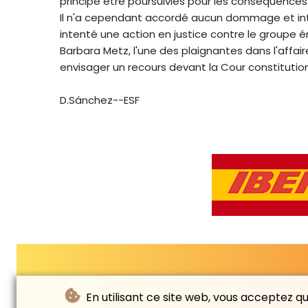
principe être poursuivies pour les conséquences 
Il n'a cependant accordé aucun dommage et intér
intenté une action en justice contre le groupe 
Barbara Metz, l'une des plaignantes dans l'aff
envisager un recours devant la Cour constitutionn
D.Sánchez--ESF
En utilisant ce site web, vous acceptez que