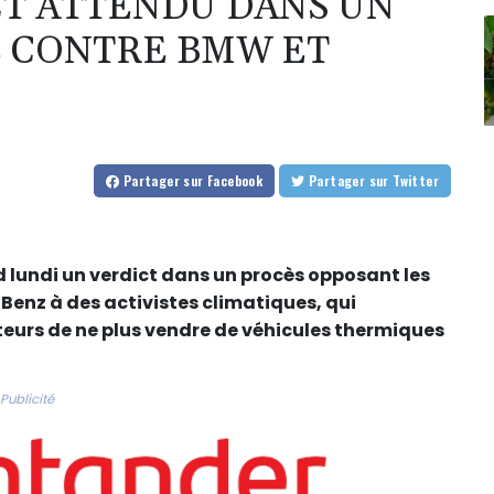
T ATTENDU DANS UN
E CONTRE BMW ET
Partager
sur Facebook
Partager
sur Twitter
d lundi un verdict dans un procès opposant les
enz à des activistes climatiques, qui
eurs de ne plus vendre de véhicules thermiques
Publicité