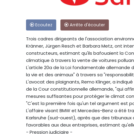
Ecoutez
Arrête d'écouter
Trois cadres dirigeants de l'association enviro
Kränner, Jürgen Resch et Barbara Metz, ont inten
constructeurs, estimant qu'ils bafouaient la C
climatique à travers la vente de voitures polluan
L'article 20a de la Loi fondamentale allemande 
la vie et des animaux" à travers sa "responsabili
L'avocat des plaignants, Remo Klinger, a indiqué
de la Cour constitutionnelle allemande, "qui aff
mesures suffisantes pour protéger le climat con
"C'est la première fois qu'un tel argument est po
L'affaire visant BMW et Mercedes-Benz a été tra
Karlsruhe (sud-ouest), après que des tribunaux 
favorables aux deux entreprises, estimant qu'el
- Pression judiciaire -