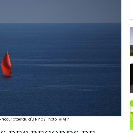
etour attendu d'El Niño / Photo: © AFP