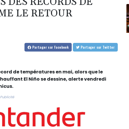
S DES RECORDS DE
ME LE RETOUR
Partager
sur Facebook
Partager
sur Twitter
ecord de températures en mai, alors que le
auffant El Niño se dessine, alerte vendredi
nicus.
Publicité