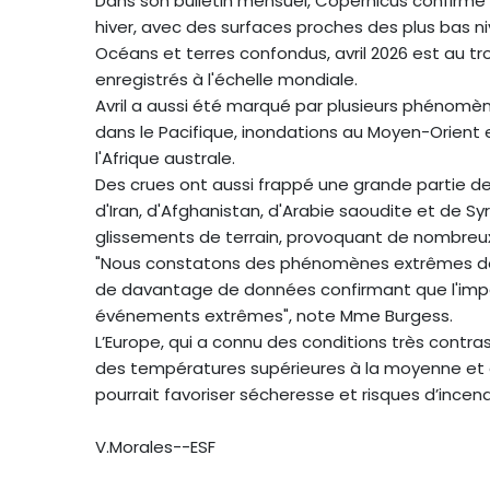
Dans son bulletin mensuel, Copernicus confirme 
hiver, avec des surfaces proches des plus bas ni
Océans et terres confondus, avril 2026 est au tr
enregistrés à l'échelle mondiale.
Avril a aussi été marqué par plusieurs phénom
dans le Pacifique, inondations au Moyen-Orient 
l'Afrique australe.
Des crues ont aussi frappé une grande partie de
d'Iran, d'Afghanistan, d'Arabie saoudite et de S
glissements de terrain, provoquant de nombreu
"Nous constatons des phénomènes extrêmes de 
de davantage de données confirmant que l'impa
événements extrêmes", note Mme Burgess.
L’Europe, qui a connu des conditions très contra
des températures supérieures à la moyenne et de
pourrait favoriser sécheresse et risques d’incendi
V.Morales--ESF