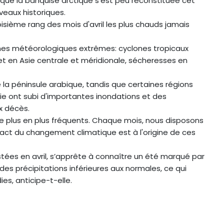
que la banquise arctique s'est peu reconstituée cet
veaux historiques.
oisième rang des mois d'avril les plus chauds jamais
ènes météorologiques extrêmes: cyclones tropicaux
et en Asie centrale et méridionale, sécheresses en
 la péninsule arabique, tandis que certaines régions
yrie ont subi d'importantes inondations et des
x décès.
plus en plus fréquents. Chaque mois, nous disposons
ct du changement climatique est à l'origine de ces
stées en avril, s’apprête à connaître un été marqué par
s précipitations inférieures aux normales, ce qui
es, anticipe-t-elle.