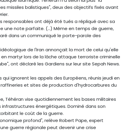
lique islamique. Téhéran n'a selon lui plus "la
des missiles balistiques", deux des objectifs fixés avant
rier.
ts responsables ont déjà été tués a répliqué avec sa
ite une note parfaite. (...) Même en temps de guerre,
éclaré dans un communiqué le porte-parole des
déologique de l'Iran annonçait la mort de celui qu'elle
n martyr lors de la lâche attaque terroriste criminelle
be", ont déclaré les Gardiens sur leur site Sepah News.
 qui ignorent les appels des Européens, réunis jeudi en
raffineries et sites de production d'hydrocarbures du
nne, Téhéran vise quotidiennement les bases militaires
es infrastructures énergétiques. Dominé dans son
orbitant le coût de la guerre.
nomique profond", relève Robert Pape, expert
qu'une guerre régionale peut devenir une crise