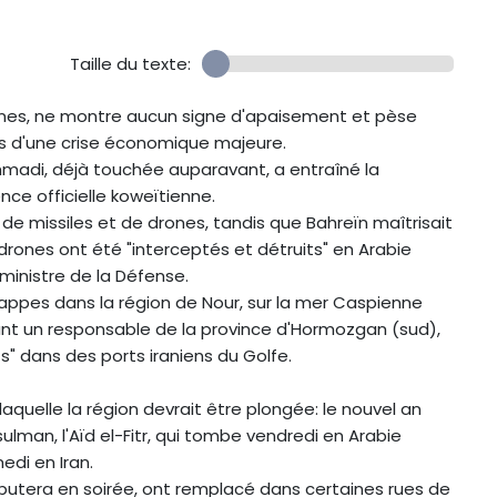
Taille du texte:
aines, ne montre aucun signe d'apaisement et pèse
ntes d'une crise économique majeure.
Ahmadi, déjà touchée auparavant, a entraîné la
nce officielle koweïtienne.
 de missiles et de drones, tandis que Bahreïn maîtrisait
 drones ont été "interceptés et détruits" en Arabie
ministre de la Défense.
rappes dans la région de Nour, sur la mer Caspienne
ant un responsable de la province d'Hormozgan (sud),
" dans des ports iraniens du Golfe.
quelle la région devrait être plongée: le nouvel an
ulman, l'Aïd el-Fitr, qui tombe vendredi en Arabie
di en Iran.
ébutera en soirée, ont remplacé dans certaines rues de