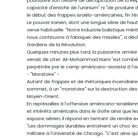
poursuivre son oeuvre de décapitation de la Répub
capacité d'enrichir de l'uranium" ni "de produire 
le début des frappes israélo-américaines, fin fév
Le pouvoir iranien, dont une longue série de hau
verve habituelle. "Notre industrie balistique mér
nous continuons à fabriquer des missiles", a d
Gardiens de la Révolution.
Quelques minutes plus tard, la puissante armée i
venait de citer. Ali-Mohammad Naïni "est tombé e
perpétrée par le camp américano-sioniste à l'au
- "Moratoire" -
Autant de frappes et de rhétoriques incendiaires
sommet, à un "moratoire" sur la destruction des 
Moyen-Orient.
En représailles à l'offensive américano-israélie
et intérêts américains dans le Golfe ainsi que l
espace aérien, il répond en tentant de rendre ex
"Les dommages durables entraînent un choc éco
militaire à l'Université de Chicago. "C'est ainsi 