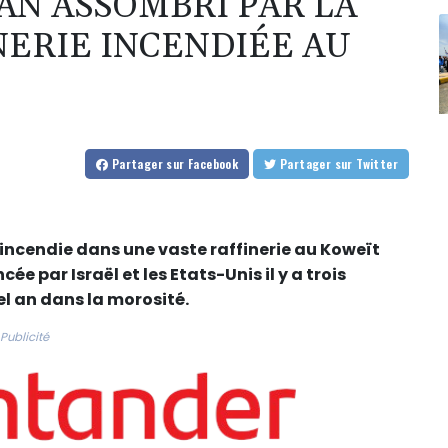
AN ASSOMBRI PAR LA
NERIE INCENDIÉE AU
Partager
sur Facebook
Partager
sur Twitter
 incendie dans une vaste raffinerie au Koweït
cée par Israël et les Etats-Unis il y a trois
l an dans la morosité.
Publicité