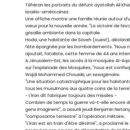
Téhéran les portraits du défunt ayatollah Ali Kha
israélo-américaines.
Une affiche montre une famille réunie autour d'
vœux pour la nouvelle année. "La victoire de Nor
grisaille ambiante dans la capitale.
Hoda, une habitante de Saveh (ouest), déclarait j
fête épargnée par les bombardements. "Nous ne 
ajoutait, fataliste, cette femme de 44 ans interr
A Jérusalem-Est, les accès à la mosquée Al-Aqsa 
sur l'esplanade des Mosquées, "nous est confisq
Wajdi Mohammed Choueiki, un sexagénaire.
"Une situation catastrophique pour les habitants
tous les musulmans aux quatre coins de la terre"
- L'Iran dit fabriquer toujours des missiles -
Combien de temps la guerre va-t-elle encore dure
gens imaginent", a assuré jeudi Benjamin Netanya
"composante terrestre" à l'opération militaire.
"L'Iran est en train d'être décimé", a proclamé 