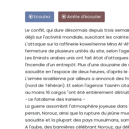
Ecoutez
Arrête d'écouter
Le conflit, qui dure désormais depuis trois sem
déjà sur l'activité mondiale, suscitant les crai
L'attaque sur la raffinerie koweïtienne Mina Al-
fermeture de plusieurs unités du site, selon l'age
Les Emirats arabes unis ont fait état d'attaques
l'incendie d'un entrepôt. Plus d'une douzaine de
saoudite en l'espace de deux heures, d'après le 
L'armée israélienne par ailleurs a annoncé des f
(nord de Téhéran). Et selon l'agence Tasnim cit
au moins 16 cargos "ont été entièrement détruits
- Le fatalisme des Iraniens -
La guerre assombrit l'atmosphère joyeuse dans la
persan, Norouz, ainsi que la rupture du jeûne mus
saoudite et la plupart des pays musulmans, same
A l'aube, des bannières célébrant Norouz, qui d