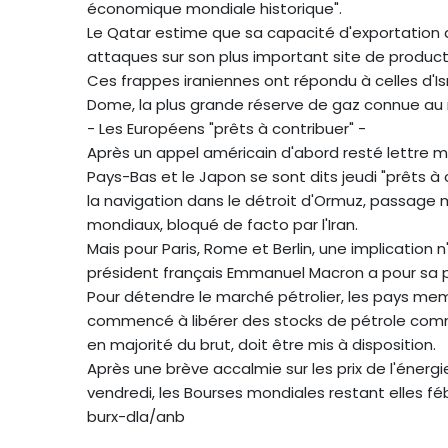
économique mondiale historique".
Le Qatar estime que sa capacité d'exportation d
attaques sur son plus important site de producti
Ces frappes iraniennes ont répondu à celles d'Is
Dome, la plus grande réserve de gaz connue au
- Les Européens "prêts à contribuer" -
Après un appel américain d'abord resté lettre mort
Pays-Bas et le Japon se sont dits jeudi "prêts à
la navigation dans le détroit d'Ormuz, passage m
mondiaux, bloqué de facto par l'Iran.
Mais pour Paris, Rome et Berlin, une implication
président français Emmanuel Macron a pour sa pa
Pour détendre le marché pétrolier, les pays memb
commencé à libérer des stocks de pétrole comme
en majorité du brut, doit être mis à disposition.
Après une brève accalmie sur les prix de l'énergi
vendredi, les Bourses mondiales restant elles féb
burx-dla/anb