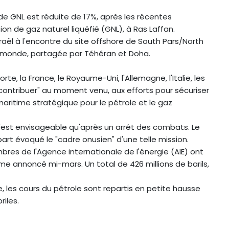
e GNL est réduite de 17%, après les récentes
on de gaz naturel liquéfié (GNL), à Ras Laffan.
raël à l'encontre du site offshore de South Pars/North
 monde, partagée par Téhéran et Doha.
e, la France, le Royaume-Uni, l'Allemagne, l'Italie, les
 contribuer" au moment venu, aux efforts pour sécuriser
aritime stratégique pour le pétrole et le gaz
 n'est envisageable qu'après un arrêt des combats. Le
rt évoqué le "cadre onusien" d'une telle mission.
res de l'Agence internationale de l'énergie (AIE) ont
 annoncé mi-mars. Un total de 426 millions de barils,
e, les cours du pétrole sont repartis en petite hausse
riles.