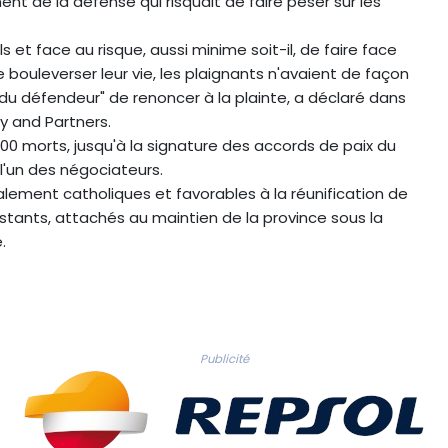
nt de la défense qui risquait de faire peser sur les
 face au risque, aussi minime soit-il, de faire face
bouleverser leur vie, les plaignants n'avaient de façon
e du défendeur" de renoncer à la plainte, a déclaré dans
 and Partners.
500 morts, jusqu'à la signature des accords de paix du
l'un des négociateurs.
palement catholiques et favorables à la réunification de
otestants, attachés au maintien de la province sous la
.
Publicité