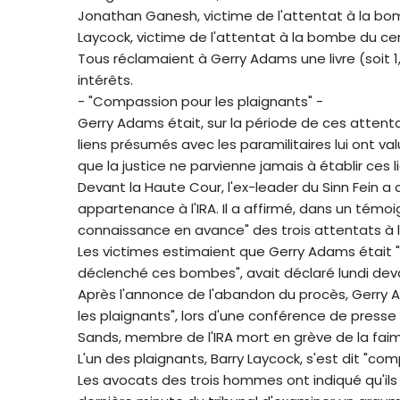
Jonathan Ganesh, victime de l'attentat à la bo
Laycock, victime de l'attentat à la bombe du c
Tous réclamaient à Gerry Adams une livre (soit
intérêts.
- "Compassion pour les plaignants" -
Gerry Adams était, sur la période de ces attentats
liens présumés avec les paramilitaires lui ont va
que la justice ne parvienne jamais à établir ces l
Devant la Haute Cour, l'ex-leader du Sinn Fein a
appartenance à l'IRA. Il a affirmé, dans un témoi
connaissance en avance" des trois attentats à l
Les victimes estimaient que Gerry Adams était "
déclenché ces bombes", avait déclaré lundi devan
Après l'annonce de l'abandon du procès, Gerry 
les plaignants", lors d'une conférence de press
Sands, membre de l'IRA mort en grève de la faim
L'un des plaignants, Barry Laycock, s'est dit "
Les avocats des trois hommes ont indiqué qu'ils