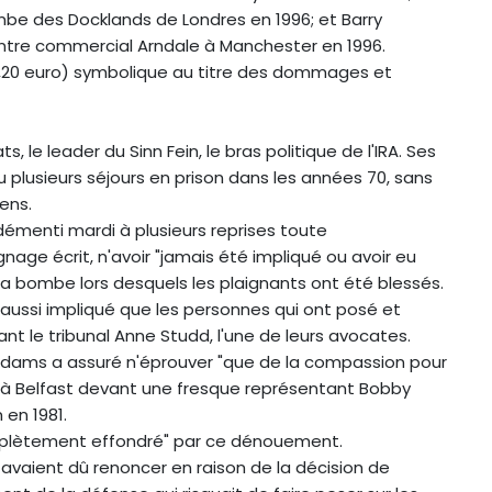
mbe des Docklands de Londres en 1996; et Barry
entre commercial Arndale à Manchester en 1996.
 1,20 euro) symbolique au titre des dommages et
, le leader du Sinn Fein, le bras politique de l'IRA. Ses
lu plusieurs séjours en prison dans les années 70, sans
iens.
 démenti mardi à plusieurs reprises toute
gnage écrit, n'avoir "jamais été impliqué ou avoir eu
a bombe lors desquels les plaignants ont été blessés.
aussi impliqué que les personnes qui ont posé et
t le tribunal Anne Studd, l'une de leurs avocates.
Adams a assuré n'éprouver "que de la compassion pour
e à Belfast devant une fresque représentant Bobby
 en 1981.
complètement effondré" par ce dénouement.
 avaient dû renoncer en raison de la décision de