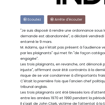
Ecoutez
Arrête d'écouter
"Je suis disposé à rendre une ordonnance sous la
demande est abandonnée", a déclaré vendredi le
entamé le 9 mars.
M. Adams, qui n'était pas présent à l'audience ven
par les plaignants" qui met fin "de façon catégor
engagée".
Les trois plaignants, en revanche, ont dénoncé 
injuste", affirmant avoir été contraints à la der
risque de se voir condamner à d'importants frais
C'était la première fois que l'ancien chef polit
tribunal anglais.
Les trois plaignants ont été blessés lors d'atte
entre les années 1970 et 1990 pendant la période
Il s'agit de John Clark, victime de l'attentat à la