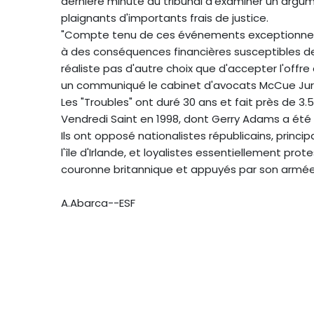
dernière minute du tribunal d'examiner un argume
plaignants d'importants frais de justice.
"Compte tenu de ces événements exceptionnels et
à des conséquences financières susceptibles de 
réaliste pas d'autre choix que d'accepter l'offr
un communiqué le cabinet d'avocats McCue Jury
Les "Troubles" ont duré 30 ans et fait près de 3.
Vendredi Saint en 1998, dont Gerry Adams a été 
Ils ont opposé nationalistes républicains, princi
l'île d'Irlande, et loyalistes essentiellement pr
couronne britannique et appuyés par son armée
A.Abarca--ESF