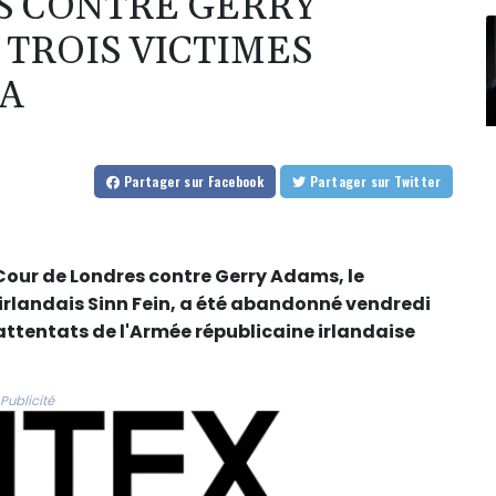
S CONTRE GERRY
 TROIS VICTIMES
RA
Partager
sur Facebook
Partager
sur Twitter
 Cour de Londres contre Gerry Adams, le
 irlandais Sinn Fein, a été abandonné vendredi
'attentats de l'Armée républicaine irlandaise
Publicité