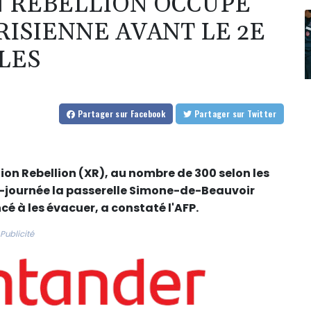
N REBELLION OCCUPE
RISIENNE AVANT LE 2E
LES
Partager
sur Facebook
Partager
sur Twitter
ion Rebellion (XR), au nombre de 300 selon les
-journée la passerelle Simone-de-Beauvoir
é à les évacuer, a constaté l'AFP.
Publicité