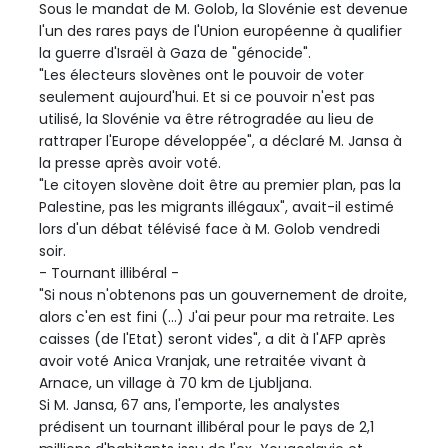
Sous le mandat de M. Golob, la Slovénie est devenue
l'un des rares pays de l'Union européenne à qualifier
la guerre d'Israël à Gaza de "génocide".
"Les électeurs slovènes ont le pouvoir de voter
seulement aujourd'hui. Et si ce pouvoir n'est pas
utilisé, la Slovénie va être rétrogradée au lieu de
rattraper l'Europe développée", a déclaré M. Jansa à
la presse après avoir voté.
"Le citoyen slovène doit être au premier plan, pas la
Palestine, pas les migrants illégaux", avait-il estimé
lors d'un débat télévisé face à M. Golob vendredi
soir.
- Tournant illibéral -
"Si nous n'obtenons pas un gouvernement de droite,
alors c'en est fini (...) J'ai peur pour ma retraite. Les
caisses (de l'Etat) seront vides", a dit à l'AFP après
avoir voté Anica Vranjak, une retraitée vivant à
Arnace, un village à 70 km de Ljubljana.
Si M. Jansa, 67 ans, l'emporte, les analystes
prédisent un tournant illibéral pour le pays de 2,1