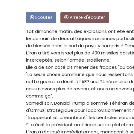
Ecoutez
Arrête d'écouter
Tôt dimanche matin, des explosions ont été ente
lendemain de deux attaques iraniennes particuli
de blessés dans le sud du pays, y compris à Dimo
L'Iran a tiré vers Israël plus de 400 missiles bali
interceptés, selon l'armée israélienne.
Elle a de son côté dit mener des frappes "au coe
"La seule chose commune que nous ressentons dan
cette guerre, a décrit à l'AFP une Téhéranaise de
nous n'avons plus de revenu, et nous ne savon
comme ça".
Samedi soir, Donald Trump a sommé Téhéran de rouv
d'Ormuz, stratégique pour l'approvisionnement m
"frapperont et anéantiront" les centrales élec
!", a écrit le président américain sur sa plateform
L'Iran a répliqué immédiatement, menaçant à son