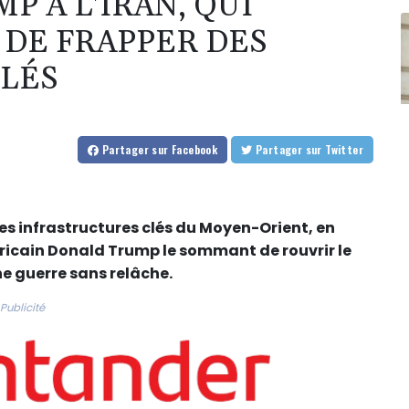
 À L'IRAN, QUI
DE FRAPPER DES
LÉS
Partager
sur Facebook
Partager
sur Twitter
 infrastructures clés du Moyen-Orient, en
icain Donald Trump le sommant de rouvrir le
e guerre sans relâche.
Publicité