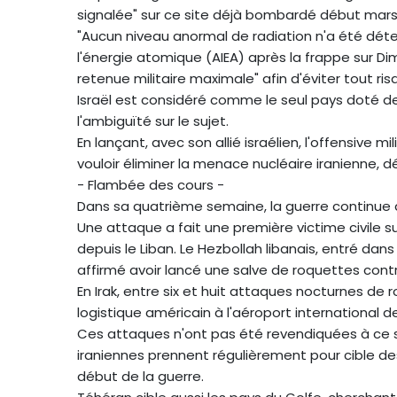
signalée" sur ce site déjà bombardé début mars
"Aucun niveau anormal de radiation n'a été déte
l'énergie atomique (AIEA) après la frappe sur Dim
retenue militaire maximale" afin d'éviter tout ri
Israël est considéré comme le seul pays doté d
l'ambiguïté sur le sujet.
En lançant, avec son allié israélien, l'offensive 
vouloir éliminer la menace nucléaire iranienne, dé
- Flambée des cours -
Dans sa quatrième semaine, la guerre continue
Une attaque a fait une première victime civile sur
depuis le Liban. Le Hezbollah libanais, entré dans
affirmé avoir lancé une salve de roquettes contr
En Irak, entre six et huit attaques nocturnes de
logistique américain à l'aéroport international d
Ces attaques n'ont pas été revendiquées à ce s
iraniennes prennent régulièrement pour cible des 
début de la guerre.