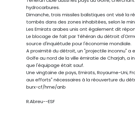
Téhéran cible aussi les pays du Golfe, cherchan
hydrocarbures.
Dimanche, trois missiles balistiques ont visé la 
tombés dans des zones inhabitées, selon le min
Les Emirats arabes unis ont également dit répon
Le blocage de fait par Téhéran du détroit d'Orm
source d'inquiétude pour l'économie mondiale.
A proximité du détroit, un "projectile inconnu" 
Golfe au nord de la ville émiratie de Charjah, a
que l'équipage était sauf.
Une vingtaine de pays, Emirats, Royaume-Uni, Fr
aux efforts" nécessaires à la réouverture du détr
burx-cf/hme/anb
R.Abreu--ESF