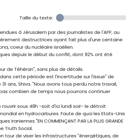
Taille du texte:
ndues à Jérusalem par des journalistes de l'AFP, au
èrement destructrices ayant fait plus d'une centaine
na, coeur du nucléaire israélien.
stiques depuis le début du conflit, dont 92% ont été
ur de Téhéran", sans plus de détails.
s cette période est l'incertitude sur l'issue" de
 31 ans, Shiva. "Nous avons tous perdu notre travail,
s pas combien de temps nous pourrons continuer
rir sous 48h -soit d'ici lundi soir- le détroit
ondial en hydrocarbures. Faute de quoi les Etats-Unis
triques iraniennes "EN COMMENÇANT PAR LA PLUS GRANDE
e Truth Social.
 tour de viser les infrastructures "énergétiques, de