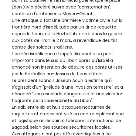
Dans sa quatrième semaine, la guerre, que le pape
Léon XIV a déclaré suivre avec "consternation",
continue d'embraser le Moyen-Orient.
Une attaque a fait une première victime civile sur la
frontière nord d'Israël, tuée par un tir de roquette
depuis le Liban, où le Hezbollah, entré dans la guerre
aux côtés de l'Iran le 2 mars, a revendiqué des tirs
contre des soldats israéliens.
L'armée israélienne a frappé dimanche un pont
important dans le sud du Liban après qu'Israël a
annoncé son intention de détruire des ponts utilisés
par le Hezbollah au-dessus du fleuve Litani.
Le président libanais Joseph Aoun a estimé qu'il
s'agissait d'un "prélude à une invasion terrestre" et a
dénoncé "une escalade dangereuse et une violation
flagrante de la souveraineté du Liban".
En Irak, entre six et huit attaques nocturnes de
roquettes et drones ont visé un centre diplomatique
et logistique américain à l'aéroport international de
Bagdad, selon des sources sécuritaires locales.
Ces attaques n'ont pas été revendiquées à ce