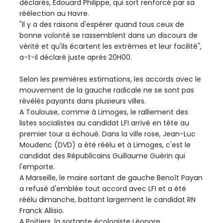
déclarés, Edouard Philippe, qui sort renforcé par sa
réélection au Havre.
"Il y a des raisons d'espérer quand tous ceux de
bonne volonté se rassemblent dans un discours de
vérité et qu'ils écartent les extrêmes et leur facilité",
a-t-il déclaré juste après 20H00.
Selon les premières estimations, les accords avec le
mouvement de la gauche radicale ne se sont pas
révélés payants dans plusieurs villes.
A Toulouse, comme à Limoges, le ralliement des
listes socialistes au candidat LFI arrivé en tête au
premier tour a échoué. Dans la ville rose, Jean-Luc
Moudenc (DVD) a été réélu et à Limoges, c'est le
candidat des Républicains Guillaume Guérin qui
l'emporte.
A Marseille, le maire sortant de gauche Benoît Payan
a refusé d'emblée tout accord avec LFI et a été
réélu dimanche, battant largement le candidat RN
Franck Allisio.
A Poitiers, la sortante écologiste Léonore