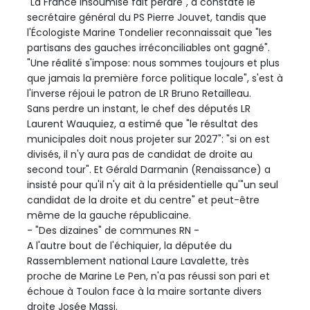
"La France Insoumise fait perdre", a constaté le
secrétaire général du PS Pierre Jouvet, tandis que
l'Écologiste Marine Tondelier reconnaissait que "les
partisans des gauches irréconciliables ont gagné".
"Une réalité s'impose: nous sommes toujours et plus
que jamais la première force politique locale", s'est à
l'inverse réjoui le patron de LR Bruno Retailleau.
Sans perdre un instant, le chef des députés LR
Laurent Wauquiez, a estimé que "le résultat des
municipales doit nous projeter sur 2027": "si on est
divisés, il n'y aura pas de candidat de droite au
second tour". Et Gérald Darmanin (Renaissance) a
insisté pour qu'il n'y ait à la présidentielle qu'"un seul
candidat de la droite et du centre" et peut-être
même de la gauche républicaine.
- "Des dizaines" de communes RN -
A l'autre bout de l'échiquier, la députée du
Rassemblement national Laure Lavalette, très
proche de Marine Le Pen, n'a pas réussi son pari et
échoue à Toulon face à la maire sortante divers
droite Josée Massi.