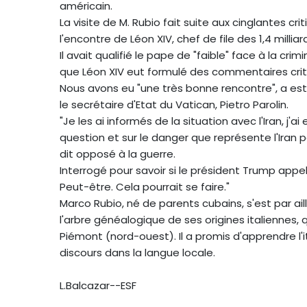
américain.
La visite de M. Rubio fait suite aux cinglantes cr
l'encontre de Léon XIV, chef de file des 1,4 mill
Il avait qualifié le pape de "faible" face à la cri
que Léon XIV eut formulé des commentaires crit
Nous avons eu "une très bonne rencontre", a es
le secrétaire d'Etat du Vatican, Pietro Parolin.
"Je les ai informés de la situation avec l'Iran, j
question et sur le danger que représente l'Iran po
dit opposé à la guerre.
Interrogé pour savoir si le président Trump appell
Peut-être. Cela pourrait se faire."
Marco Rubio, né de parents cubains, s'est par ail
l'arbre généalogique de ses origines italiennes, q
Piémont (nord-ouest). Il a promis d'apprendre l'i
discours dans la langue locale.
L.Balcazar--ESF