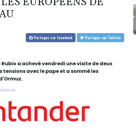
 LES EUROPÉENS DE
EAU
Partager
sur Facebook
Partager
sur Twitter
 Rubio a achevé vendredi une visite de deux
les tensions avec le pape et a sommé les
 d'Ormuz.
Publicité