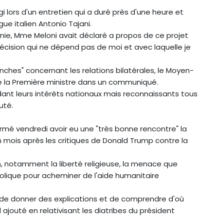
gi lors d'un entretien qui a duré près d'une heure et
e italien Antonio Tajani.
énie, Mme Meloni avait déclaré a propos de ce projet
décision qui ne dépend pas de moi et avec laquelle je
anches" concernant les relations bilatérales, le Moyen-
u de la Première ministre dans un communiqué.
dant leurs intérêts nationaux mais reconnaissants tous
uté.
irmé vendredi avoir eu une "très bonne rencontre" la
un mois après les critiques de Donald Trump contre la
n, notamment la liberté religieuse, la menace que
atholique pour acheminer de l'aide humanitaire
, de donner des explications et de comprendre d'où
il ajouté en relativisant les diatribes du président