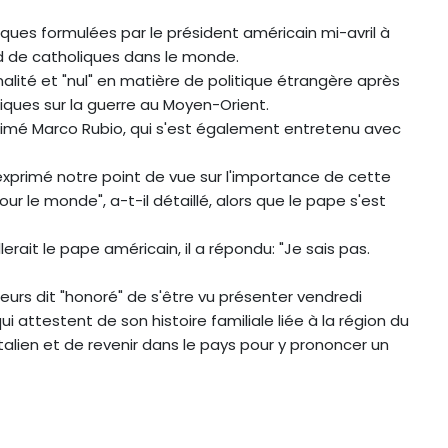
itiques formulées par le président américain mi-avril à
iard de catholiques dans le monde.
minalité et "nul" en matière de politique étrangère après
iques sur la guerre au Moyen-Orient.
timé Marco Rubio, qui s'est également entretenu avec
'ai exprimé notre point de vue sur l'importance de cette
ur le monde", a-t-il détaillé, alors que le pape s'est
erait le pape américain, il a répondu: "Je sais pas.
leurs dit "honoré" de s'être vu présenter vendredi
ui attestent de son histoire familiale liée à la région du
talien et de revenir dans le pays pour y prononcer un