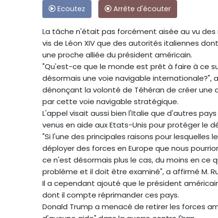
Ecoutez
Arrête d'écouter
La tâche n'était pas forcément aisée au vu des
vis de Léon XIV que des autorités italiennes do
une proche alliée du président américain.
"Qu'est-ce que le monde est prêt à faire à ce su
désormais une voie navigable internationale?", a 
dénonçant la volonté de Téhéran de créer une 
par cette voie navigable stratégique.
L'appel visait aussi bien l'Italie que d'autres pa
venus en aide aux Etats-Unis pour protéger le dé
"Si l'une des principales raisons pour lesquelles l
déployer des forces en Europe que nous pourrion
ce n'est désormais plus le cas, du moins en ce 
problème et il doit être examiné", a affirmé M. R
Il a cependant ajouté que le président américain
dont il compte réprimander ces pays.
Donald Trump a menacé de retirer les forces amé