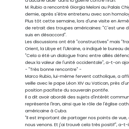
d'aucune aide" dans la guerre contre l'Iran.
M. Rubio a rencontré Giorgia Meloni au Palais Chi
demie, après s'être entretenu avec son homologu
Plus tôt cette semaine, lors d'une visite en Arm
de retrait des troupes américaines: "C'est une 
suis en désaccord".
Les discussions ont été "constructives" mais "fr
Orient, la Libye et l'Ukraine, a indiqué le burea
"Cela a été un dialogue franc entre alliés défen
deux la valeur de l'unité occidentale", a-t-on ajo
- "Très bonne rencontre" -
Marco Rubio, lui-même fervent catholique, a aff
veille avec le pape Léon XIV au Vatican, près d'
position pacifiste du souverain pontife.
Il a dit avoir abordé des sujets d'intérêt commu
représente l'Iran, ainsi que le rôle de l'église c
américaine à Cuba.
"Il est important de partager nos points de vue
nous venons. Et j'ai trouvé cela très positif", a-t-