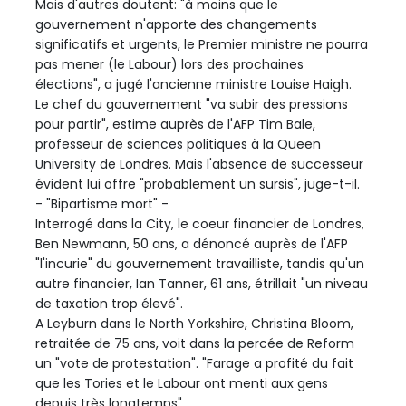
Mais d'autres doutent: "à moins que le
gouvernement n'apporte des changements
significatifs et urgents, le Premier ministre ne pourra
pas mener (le Labour) lors des prochaines
élections", a jugé l'ancienne ministre Louise Haigh.
Le chef du gouvernement "va subir des pressions
pour partir", estime auprès de l'AFP Tim Bale,
professeur de sciences politiques à la Queen
University de Londres. Mais l'absence de successeur
évident lui offre "probablement un sursis", juge-t-il.
- "Bipartisme mort" -
Interrogé dans la City, le coeur financier de Londres,
Ben Newmann, 50 ans, a dénoncé auprès de l'AFP
"l'incurie" du gouvernement travailliste, tandis qu'un
autre financier, Ian Tanner, 61 ans, étrillait "un niveau
de taxation trop élevé".
A Leyburn dans le North Yorkshire, Christina Bloom,
retraitée de 75 ans, voit dans la percée de Reform
un "vote de protestation". "Farage a profité du fait
que les Tories et le Labour ont menti aux gens
depuis très longtemps".