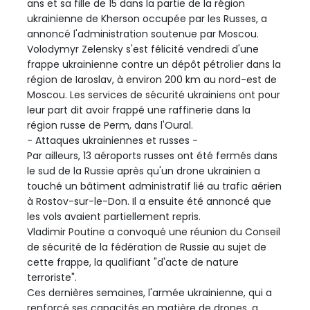
ans et sa fille de 15 dans la partie de la région
ukrainienne de Kherson occupée par les Russes, a
annoncé l'administration soutenue par Moscou.
Volodymyr Zelensky s'est félicité vendredi d'une
frappe ukrainienne contre un dépôt pétrolier dans la
région de Iaroslav, à environ 200 km au nord-est de
Moscou. Les services de sécurité ukrainiens ont pour
leur part dit avoir frappé une raffinerie dans la
région russe de Perm, dans l'Oural.
- Attaques ukrainiennes et russes -
Par ailleurs, 13 aéroports russes ont été fermés dans
le sud de la Russie après qu'un drone ukrainien a
touché un bâtiment administratif lié au trafic aérien
à Rostov-sur-le-Don. Il a ensuite été annoncé que
les vols avaient partiellement repris.
Vladimir Poutine a convoqué une réunion du Conseil
de sécurité de la fédération de Russie au sujet de
cette frappe, la qualifiant "d'acte de nature
terroriste".
Ces dernières semaines, l'armée ukrainienne, qui a
renforcé ses capacités en matière de drones, a