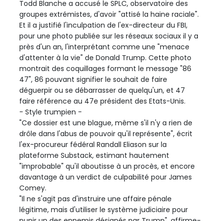
Todd Blanche a accusé le SPLC, observatoire des
groupes extrémistes, d'avoir "attisé la haine raciale".
Et il a justifié l'inculpation de l'ex-directeur du FBI,
pour une photo publiée sur les réseaux sociaux il y a
près d'un an, l'interprétant comme une "menace
d'attenter à la vie" de Donald Trump. Cette photo
montrait des coquillages formant le message "86
47", 86 pouvant signifier le souhait de faire
déguerpir ou se débarrasser de quelqu'un, et 47
faire référence au 47e président des Etats-Unis.
- Style trumpien -
"Ce dossier est une blague, même s'il n'y a rien de
drôle dans l'abus de pouvoir qu'il représente", écrit
l'ex-procureur fédéral Randall Eliason sur la
plateforme Substack, estimant hautement
"improbable" qu'il aboutisse à un procès, et encore
davantage à un verdict de culpabilité pour James
Comey.
"Il ne s'agit pas d'instruire une affaire pénale
légitime, mais d'utiliser le système judiciaire pour
punir un des ennemis désignés par Trump", affirme-