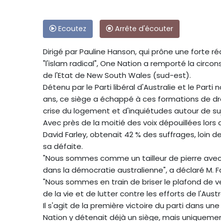
Ecoutez
Arrête d'écouter
Dirigé par Pauline Hanson, qui prône une forte
"l'islam radical", One Nation a remporté la circon
de l'Etat de New South Wales (sud-est).
Détenu par le Parti libéral d'Australie et le Parti 
ans, ce siège a échappé à ces formations de dr
crise du logement et d'inquiétudes autour de su
Avec près de la moitié des voix dépouillées lors 
David Farley, obtenait 42 % des suffrages, loin d
sa défaite.
"Nous sommes comme un tailleur de pierre avec 
dans la démocratie australienne", a déclaré M. F
"Nous sommes en train de briser le plafond de ve
de la vie et de lutter contre les efforts de l'Aus
Il s'agit de la première victoire du parti dans 
Nation y détenait déjà un siège, mais uniquement