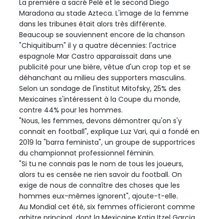
La première a sacré Pelé et le second Diego
Maradona au stade Azteca. L'image de la femme
dans les tribunes était alors très différente.
Beaucoup se souviennent encore de la chanson
"Chiquitibum" il y a quatre décennies: l'actrice
espagnole Mar Castro apparaissait dans une
publicité pour une bière, vêtue d'un crop top et se
déhanchant au milieu des supporters masculins.
Selon un sondage de l'institut Mitofsky, 25% des
Mexicaines s'intéressent à la Coupe du monde,
contre 44% pour les hommes.
"Nous, les femmes, devons démontrer qu'on s'y
connait en football", explique Luz Vari, qui a fondé en
2019 la "barra feminista", un groupe de supportrices
du championnat professionnel féminin.
"Si tu ne connais pas le nom de tous les joueurs,
alors tu es censée ne rien savoir du football. On
exige de nous de connaître des choses que les
hommes eux-mêmes ignorent", ajoute-t-elle.
Au Mondial cet été, six femmes officieront comme
arbitre principal, dont la Mexicaine Katia Itzel Garcia.