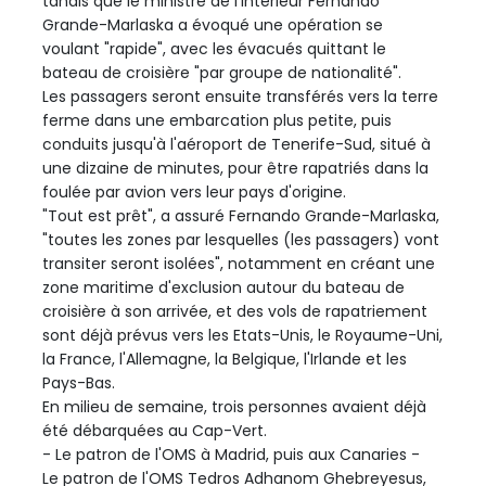
tandis que le ministre de l'Intérieur Fernando
Grande-Marlaska a évoqué une opération se
voulant "rapide", avec les évacués quittant le
bateau de croisière "par groupe de nationalité".
Les passagers seront ensuite transférés vers la terre
ferme dans une embarcation plus petite, puis
conduits jusqu'à l'aéroport de Tenerife-Sud, situé à
une dizaine de minutes, pour être rapatriés dans la
foulée par avion vers leur pays d'origine.
"Tout est prêt", a assuré Fernando Grande-Marlaska,
"toutes les zones par lesquelles (les passagers) vont
transiter seront isolées", notamment en créant une
zone maritime d'exclusion autour du bateau de
croisière à son arrivée, et des vols de rapatriement
sont déjà prévus vers les Etats-Unis, le Royaume-Uni,
la France, l'Allemagne, la Belgique, l'Irlande et les
Pays-Bas.
En milieu de semaine, trois personnes avaient déjà
été débarquées au Cap-Vert.
- Le patron de l'OMS à Madrid, puis aux Canaries -
Le patron de l'OMS Tedros Adhanom Ghebreyesus,