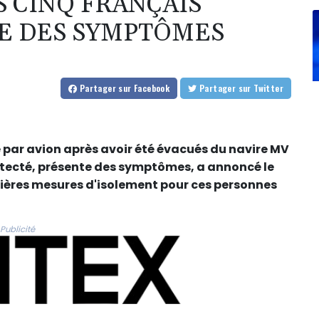
S CINQ FRANÇAIS
E DES SYMPTÔMES
Partager
sur Facebook
Partager
sur Twitter
 par avion après avoir été évacués du navire MV
étecté, présente des symptômes, a annoncé le
ières mesures d'isolement pour ces personnes
Publicité