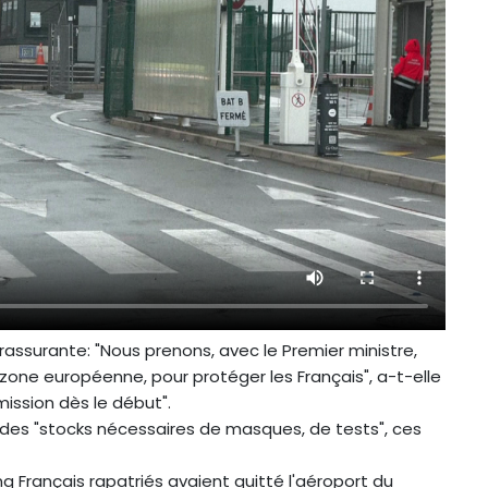
 rassurante: "Nous prenons, avec le Premier ministre,
a zone européenne, pour protéger les Français", a-t-elle
mission dès le début".
 des "stocks nécessaires de masques, de tests", ces
q Français rapatriés avaient quitté l'aéroport du