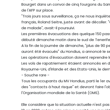
Bourget dans un convoi de cinq fourgons du Samu
de l'AFP sur place.
"Trois jours sous surveillance, ça ne nous inquièt
français, Roland Seitre, juste avant de décoller. 
de malade", avait-il poursuivi.
Les premières évacuations des quelque 150 pa
débuté dimanche matin dans le sud de Tenerife, 
A la fin de la journée de dimanche, "plus de 9
auront été évacués" du Hondius, a annoncé le sec
Les opérations d'évacuation doivent reprendre l
Les vols de rapatriement étaient annoncés en di
Royaume-Uni, d'Irlande et des Etats-Unis, le derni
- Souche rare -
Tous les occupants du MV Hondius, parti le 1er 
des "contacts à haut risque" et devront faire l'o
l'Organisation mondiale de la Santé (OMS).
Elle considère que la situation actuelle n'est p