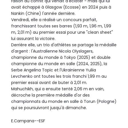
raison du conflit qui venait d'éclater - mais qui lui
avait échappé à Glasgow (Ecosse) en 2024 puis à
Nankin (Chine) l'année dernière.
Vendredi, elle a réalisé un concours parfait,
franchissant toutes ses barres (1,93 m, 1,96 m, 1,99
m, 2,01 m) au premier essai pour une "clean sheet"
lui assurant la victoire.
Derrière elle, un trio d'athlètes se partage la médaille
d'argent : l'Australienne Nicola Olyslagers,
championne du monde à Tokyo (2025) et double
championne du monde en salle (2024, 2025), la
Serbe Angelina Topic et l'Ukrainienne Yuliia
Levchenko ont toutes les trois franchi 1,99 m au
premier essai avant de buter à 2,01 m.
Mahuchikh, qui a ensuite tenté 2,06 m en vain,
décroche la première médaille d'or des
championnats du monde en salle à Torun (Pologne)
qui se poursuivront jusqu'à dimanche.
E.Campana--ESF