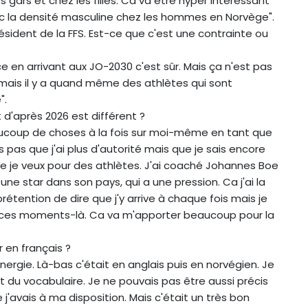
es gars et chez les filles. Ca va être hyper intéressant
ec la densité masculine chez les hommes en Norvège".
résident de la FFS. Est-ce que c'est une contrainte ou
ce en arrivant aux JO-2030 c'est sûr. Mais ça n'est pas
 mais il y a quand même des athlètes qui sont
".
t d'après 2026 est différent ?
aucoup de choses à la fois sur moi-même en tant que
pas que j'ai plus d'autorité mais que je sais encore
que je veux pour des athlètes. J'ai coaché Johannes Boe
 une star dans son pays, qui a une pression. Ca j'ai la
prétention de dire que j'y arrive à chaque fois mais je
s ces moments-là. Ca va m'apporter beaucoup pour la
 en français ?
ergie. Là-bas c'était en anglais puis en norvégien. Je
 du vocabulaire. Je ne pouvais pas être aussi précis
 j'avais à ma disposition. Mais c'était un très bon