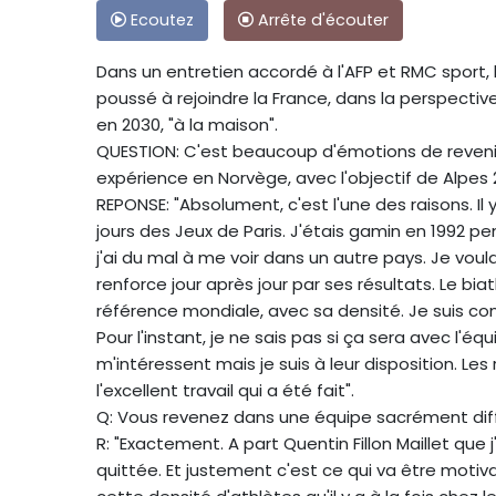
Ecoutez
Arrête d'écouter
Dans un entretien accordé à l'AFP et RMC sport, l
poussé à rejoindre la France, dans la perspectiv
en 2030, "à la maison".
QUESTION: C'est beaucoup d'émotions de revenir 
expérience en Norvège, avec l'objectif de Alpes 
REPONSE: "Absolument, c'est l'une des raisons. I
jours des Jeux de Paris. J'étais gamin en 1992 pend
j'ai du mal à me voir dans un autre pays. Je voul
renforce jour après jour par ses résultats. Le bia
référence mondiale, avec sa densité. Je suis con
Pour l'instant, je ne sais pas si ça sera avec l'
m'intéressent mais je suis à leur disposition. Les 
l'excellent travail qui a été fait".
Q: Vous revenez dans une équipe sacrément diffé
R: "Exactement. A part Quentin Fillon Maillet que j
quittée. Et justement c'est ce qui va être moti