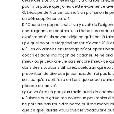
cette densité d'athlètes qu'il y a à la fois chez l
pour moi parce que j'ai eu cette expérience av
Q: L'équipe de France "connaît un pic" selon le p
un défi supplémentaire ?
R: "Quand on gagne tout, il va y avoir de l'exigen
contraignant, au contraire. La tâche sera ardue
expérimentés. Ils savent déjà ce qu'ils ont à faire
Q: A quel point le Siegfried Mazet d'avant 2016 e
R: "Ces dix années en Norvège m'ont appris be
coach et dans ma façon de coacher. Je ne dirais 
mieux où je veux aller, je sais encore mieux ce 
dans des situations difficiles, quelqu'un qui était
prétention de dire que je connais. Je n'ai pas la 
sais ce qu'on doit faire en tant que coach dan
période qui arrive".
Q: Ca va être un peu plus facile aussi de coacher
R: "Disons que ça va me coûter un peu moins d'én
ne pouvais pas tout dire parce qu'il me manquait
que ce que j'aurais voulu avec le vocabulaire que