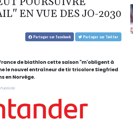
EUT POURSUIVRE
IL" EN VUE DES JO-2030
Partager
sur Facebook
Partager
sur Twitter
 France de biathlon cette saison "m'obligent à
me le nouvel entraîneur de tir tricolore Siegfried
ans en Norvège.
Publicité