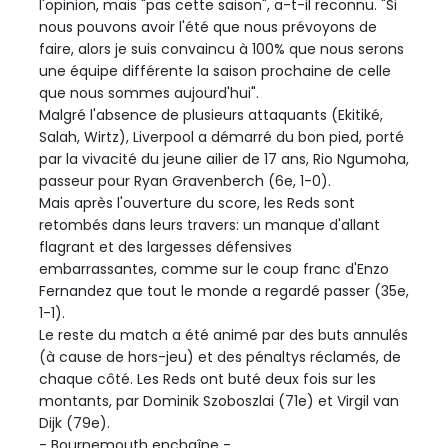
l'opinion, mais "pas cette saison", a-t-il reconnu. "Si
nous pouvons avoir l'été que nous prévoyons de
faire, alors je suis convaincu à 100% que nous serons
une équipe différente la saison prochaine de celle
que nous sommes aujourd'hui".
Malgré l'absence de plusieurs attaquants (Ekitiké,
Salah, Wirtz), Liverpool a démarré du bon pied, porté
par la vivacité du jeune ailier de 17 ans, Rio Ngumoha,
passeur pour Ryan Gravenberch (6e, 1-0).
Mais après l'ouverture du score, les Reds sont
retombés dans leurs travers: un manque d'allant
flagrant et des largesses défensives
embarrassantes, comme sur le coup franc d'Enzo
Fernandez que tout le monde a regardé passer (35e,
1-1).
Le reste du match a été animé par des buts annulés
(à cause de hors-jeu) et des pénaltys réclamés, de
chaque côté. Les Reds ont buté deux fois sur les
montants, par Dominik Szoboszlai (71e) et Virgil van
Dijk (79e).
- Bournemouth enchaîne -