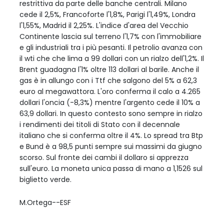
restrittiva da parte delle banche centrali. Milano
cede il 2,5%, Francoforte l'1,8%, Parigi l'1,49%, Londra
l'1,55%, Madrid il 2,25%. L'indice d'area del Vecchio
Continente lascia sul terreno l'1,7% con l'immobiliare
e gli industriali tra i più pesanti. Il petrolio avanza con
il wti che che lima a 99 dollari con un rialzo dell'1,2%. Il
Brent guadagna l'1% oltre 113 dollari al barile. Anche il
gas è in allungo con i Ttf che salgono del 5% a 62,3
euro al megawattora. L'oro conferma il calo a 4.265
dollari l'oncia (-8,3%) mentre l'argento cede il 10% a
63,9 dollari. In questo contesto sono sempre in rialzo
i rendimenti dei titoli di Stato con il decennale
italiano che si conferma oltre il 4%. Lo spread tra Btp
e Bund è a 98,5 punti sempre sui massimi da giugno
scorso. Sul fronte dei cambi il dollaro si apprezza
sull'euro. La moneta unica passa di mano a 1,1526 sul
biglietto verde.
M.Ortega--ESF