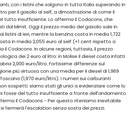
nti, con i listini che salgono in tutta Italia superando in
itro per il gasolio al self, a dimostrazione di come il
del tutto insufficiente. Lo afferma il Codacons, che
ati dal Mimit. Oggi il prezzo medio del gasolio sale in
 ai listini di ieri, mentre la benzina costa in media 1,722
costa in media 2,055 euro al self (+1 cent rispetto a
ia il Codacons. In alcune regioni, tuttavia, il prezzo
gica dei 2 euro al litro: in Molise il diesel costa infatti
abria 2,000 euro/litro. Fortissime differenze sul
ione più virtuosa con una media per il diesel di 1,969
a Toscana (1,970 euro/litro). I numeri sui carburanti
 sospetti: siamo stati gli unici a evidenziare come lo
rni fosse del tutto insufficiente a fronte dell'andamento
 afferma il Codacons - Per questo riteniamo inevitabile
 si fermerà l'escalation senza sosta dei prezzi.