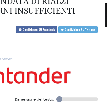
NDATA DI RIALZI
RNI INSUFFICIENTI
Condividere
SU Facebook
Condividere
SU Twitter
Annuncio
Dimensione del testo: