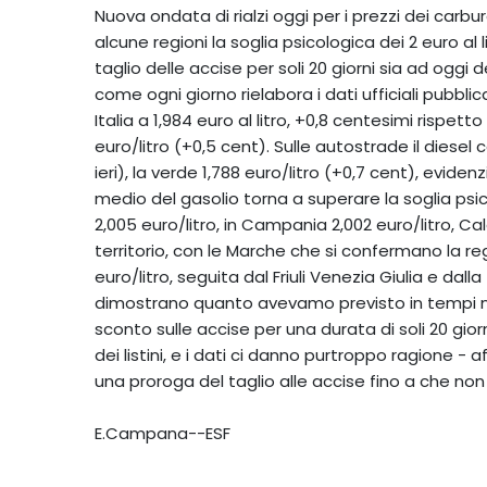
Nuova ondata di rialzi oggi per i prezzi dei carbura
alcune regioni la soglia psicologica dei 2 euro al l
taglio delle accise per soli 20 giorni sia ad oggi 
come ogni giorno rielabora i dati ufficiali pubblic
Italia a 1,984 euro al litro, +0,8 centesimi rispetto
euro/litro (+0,5 cent). Sulle autostrade il diesel 
ieri), la verde 1,788 euro/litro (+0,7 cent), evidenz
medio del gasolio torna a superare la soglia psicolo
2,005 euro/litro, in Campania 2,002 euro/litro, Cal
territorio, con le Marche che si confermano la reg
euro/litro, seguita dal Friuli Venezia Giulia e dall
dimostrano quanto avevamo previsto in tempi non
sconto sulle accise per una durata di soli 20 gio
dei listini, e i dati ci danno purtroppo ragione -
una proroga del taglio alle accise fino a che non
E.Campana--ESF