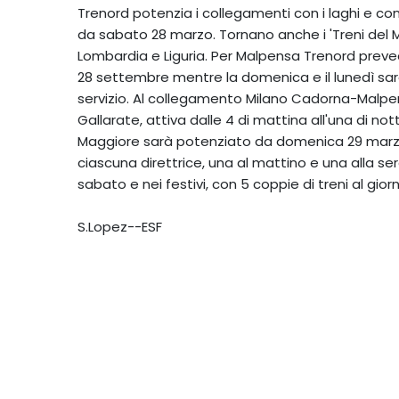
Trenord potenzia i collegamenti con i laghi e co
da sabato 28 marzo. Tornano anche i 'Treni del M
Lombardia e Liguria. Per Malpensa Trenord preve
28 settembre mentre la domenica e il lunedì sara
servizio. Al collegamento Milano Cadorna-Malpen
Gallarate, attiva dalle 4 di mattina all'una di no
Maggiore sarà potenziato da domenica 29 marz
ciascuna direttrice, una al mattino e una alla ser
sabato e nei festivi, con 5 coppie di treni al gio
S.Lopez--ESF