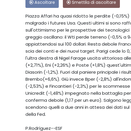
Ascoltare
Smettila di ascoltare
Piazza Affari ha quasi ridotto le perdite (-0,15%) 
malgrado i futures Usa. Questi ultimi si sono raff
sull'ottimismo per le prospettive dei tecnologici
greggio oscillano: il Wti perde terreno (-0,5% a 94
appiattendosi sui 100 dollari. Resta debole Fra
scia dei conti e dei nuovi target. Parigi cede lo 
l'ultra destra di Nigel Farage uscita vittoriosa all
(+2,71%), Eni (+2,26%) e Poste (+1,8%) quest'ulti
Diasorin (-1,2%). Fuori dal paniere principale i ris
Brembo(+6,6%). Giù invece Bper (-2,8%) all'indoma
(-2,53%) e Fincantieri (-2,3%) per le scommesse 
Unicredit (-1,48%) impegnato nella battaglia per
conferma debole (1,17 per un euro). Salgono leg
scendono quelli a due anni in attesa dei dati sul l
della Fed.
P.Rodríguez--ESF