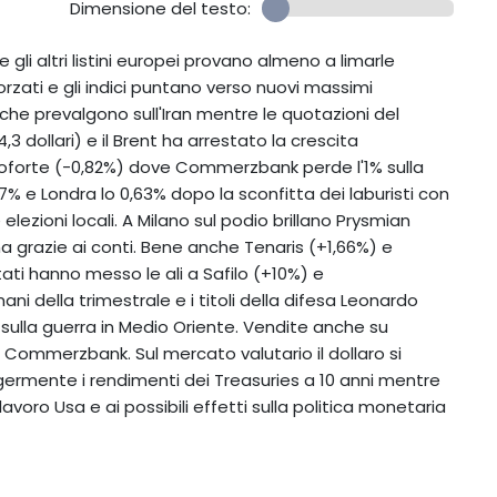
Dimensione del testo:
e gli altri listini europei provano almeno a limarle
orzati e gli indici puntano verso nuovi massimi
 che prevalgono sull'Iran mentre le quotazioni del
,3 dollari) e il Brent ha arrestato la crescita
ncoforte (-0,82%) dove Commerzbank perde l'1% sulla
0,7% e Londra lo 0,63% dopo la sconfitta dei laburisti con
e elezioni locali. A Milano sul podio brillano Prysmian
ma grazie ai conti. Bene anche Tenaris (+1,66%) e
ultati hanno messo le ali a Safilo (+10%) e
ni della trimestrale e i titoli della difesa Leonardo
sulla guerra in Medio Oriente. Vendite anche su
 Commerzbank. Sul mercato valutario il dollaro si
germente i rendimenti dei Treasuries a 10 anni mentre
avoro Usa e ai possibili effetti sulla politica monetaria