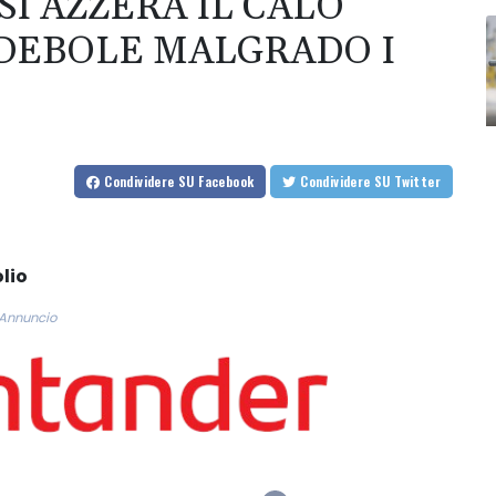
I AZZERA IL CALO
 DEBOLE MALGRADO I
Condividere
SU Facebook
Condividere
SU Twitter
olio
Annuncio