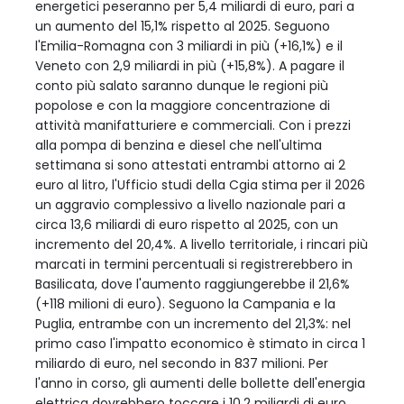
energetici peseranno per 5,4 miliardi di euro, pari a
un aumento del 15,1% rispetto al 2025. Seguono
l'Emilia-Romagna con 3 miliardi in più (+16,1%) e il
Veneto con 2,9 miliardi in più (+15,8%). A pagare il
conto più salato saranno dunque le regioni più
popolose e con la maggiore concentrazione di
attività manifatturiere e commerciali. Con i prezzi
alla pompa di benzina e diesel che nell'ultima
settimana si sono attestati entrambi attorno ai 2
euro al litro, l'Ufficio studi della Cgia stima per il 2026
un aggravio complessivo a livello nazionale pari a
circa 13,6 miliardi di euro rispetto al 2025, con un
incremento del 20,4%. A livello territoriale, i rincari più
marcati in termini percentuali si registrerebbero in
Basilicata, dove l'aumento raggiungerebbe il 21,6%
(+118 milioni di euro). Seguono la Campania e la
Puglia, entrambe con un incremento del 21,3%: nel
primo caso l'impatto economico è stimato in circa 1
miliardo di euro, nel secondo in 837 milioni. Per
l'anno in corso, gli aumenti delle bollette dell'energia
elettrica dovrebbero toccare i 10,2 miliardi di euro