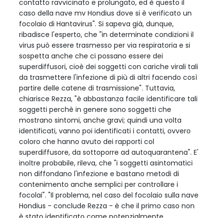
contatto ravvicinato e prolungato, ed è questo il
caso della nave mv Hondius dove si è verificato un
focolaio di Hantavirus". Si sapeva già, dunque,
ribadisce l'esperto, che "in determinate condizioni il
virus può essere trasmesso per via respiratoria e si
sospetta anche che ci possano essere dei
superdiffusori, cioè dei soggetti con cariche virali tali
da trasmettere l'infezione di più di altri facendo così
partire delle catene di trasmissione". Tuttavia,
chiarisce Rezza, "è abbastanza facile identificare tali
soggetti perchè in genere sono soggetti che
mostrano sintomi, anche gravi; quindi una volta
identificati, vanno poi identificati i contatti, ovvero
coloro che hanno avuto dei rapporti col
superdiffusore, da sottoporre ad autoquarantena". E'
inoltre probabile, rileva, che "i soggetti asintomatici
non diffondano l'infezione e bastano metodi di
contenimento anche semplici per controllare i
focolai". "Il problema, nel caso del focolaio sulla nave
Hondius - conclude Rezza - è che il primo caso non
è stato identificato come potenzialmente