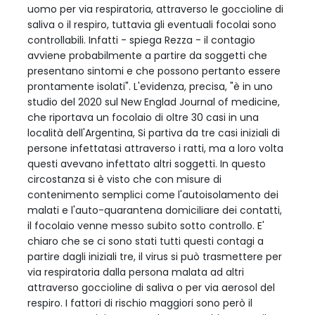
uomo per via respiratoria, attraverso le goccioline di
saliva o il respiro, tuttavia gli eventuali focolai sono
controllabili. Infatti - spiega Rezza - il contagio
avviene probabilmente a partire da soggetti che
presentano sintomi e che possono pertanto essere
prontamente isolati". L'evidenza, precisa, "è in uno
studio del 2020 sul New Englad Journal of medicine,
che riportava un focolaio di oltre 30 casi in una
località dell'Argentina, Si partiva da tre casi iniziali di
persone infettatasi attraverso i ratti, ma a loro volta
questi avevano infettato altri soggetti. In questo
circostanza si è visto che con misure di
contenimento semplici come l'autoisolamento dei
malati e l'auto-quarantena domiciliare dei contatti,
il focolaio venne messo subito sotto controllo. E'
chiaro che se ci sono stati tutti questi contagi a
partire dagli iniziali tre, il virus si può trasmettere per
via respiratoria dalla persona malata ad altri
attraverso goccioline di saliva o per via aerosol del
respiro. I fattori di rischio maggiori sono però il