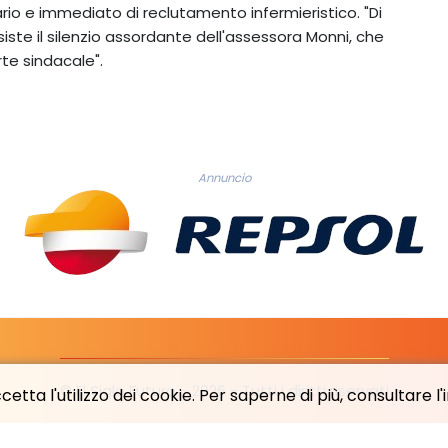
io e immediato di reclutamento infermieristico. "Di
iste il silenzio assordante dell'assessora Monni, che
te sindacale".
Annuncio
© El Siglo Futuro - 2026 - Tutti i diritti riservati
etta l'utilizzo dei cookie. Per saperne di più, consultare l