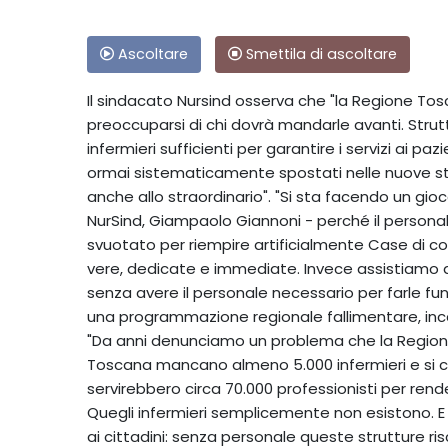
Ascoltare
Smettila di ascoltare
Il sindacato Nursind osserva che "la Regione T
preoccuparsi di chi dovrà mandarle avanti. Strut
infermieri sufficienti per garantire i servizi ai pa
ormai sistematicamente spostati nelle nuove str
anche allo straordinario". "Si sta facendo un gio
NurSind, Giampaolo Giannoni - perché il personal
svuotato per riempire artificialmente Case di co
vere, dedicate e immediate. Invece assistiamo a
senza avere il personale necessario per farle fun
una programmazione regionale fallimentare, incap
"Da anni denunciamo un problema che la Regione
Toscana mancano almeno 5.000 infermieri e si cont
servirebbero circa 70.000 professionisti per rend
Quegli infermieri semplicemente non esistono. E a
ai cittadini: senza personale queste strutture ris