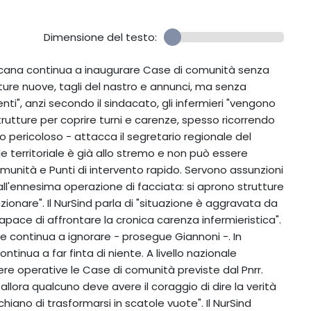
Dimensione del testo:
oscana continua a inaugurare Case di comunità senza
ture nuove, tagli del nastro e annunci, ma senza
zienti", anzi secondo il sindacato, gli infermieri "vengono
utture per coprire turni e carenze, spesso ricorrendo
co pericoloso - attacca il segretario regionale del
e territoriale è già allo stremo e non può essere
munità e Punti di intervento rapido. Servono assunzioni
ll'ennesima operazione di facciata: si aprono strutture
zionare". Il NurSind parla di "situazione è aggravata da
ace di affrontare la cronica carenza infermieristica".
 continua a ignorare - prosegue Giannoni -. In
inua a far finta di niente. A livello nazionale
ere operative le Case di comunità previste dal Pnrr.
llora qualcuno deve avere il coraggio di dire la verità
chiano di trasformarsi in scatole vuote". Il NurSind