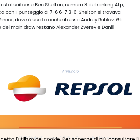
Lo statunitense Ben Shelton, numero 8 del ranking Atp,
 con il punteggio di 7-6 6-7 3-6. Shelton si trovava
Sinner, dove è uscito anche il russo Andrey Rublev. Gli
rte del main draw restano Alexander Zverev e Daniil
Annuncio
© El Siglo Futuro - 2026 - Tutti i diritti riservati
etta l'utilizzo dei cookie. Per saperne di più, consultare l