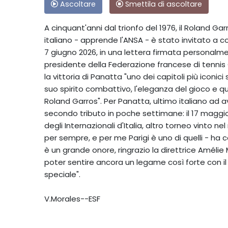
Ascoltare
Smettila di ascoltare
A cinquant'anni dal trionfo del 1976, il Roland 
italiano - apprende l'ANSA - è stato invitato a co
7 giugno 2026, in una lettera firmata personalm
presidente della Federazione francese di tennis G
la vittoria di Panatta "uno dei capitoli più iconici 
suo spirito combattivo, l'eleganza del gioco e que
Roland Garros". Per Panatta, ultimo italiano ad av
secondo tributo in poche settimane: il 17 maggio s
degli Internazionali d'Italia, altro torneo vinto 
per sempre, e per me Parigi è uno di quelli - ha
è un grande onore, ringrazio la direttrice Amélie 
poter sentire ancora un legame così forte con il
speciale".
V.Morales--ESF