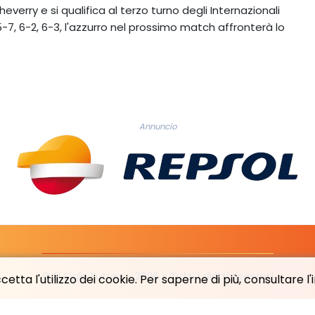
everry e si qualifica al terzo turno degli Internazionali
 5-7, 6-2, 6-3, l'azzurro nel prossimo match affronterà lo
Annuncio
© El Siglo Futuro - 2026 - Tutti i diritti riservati
etta l'utilizzo dei cookie. Per saperne di più, consultare l