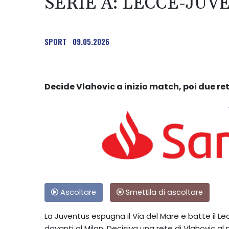
SERIE A: LECCE-JUVE
SPORT
09.05.2026
Decide Vlahovic a inizio match, poi due re
Ascoltare
Smettila di ascoltare
La Juventus espugna il Via del Mare e batte il
davanti al Milan. Decisiva una rete di Vlahovic al