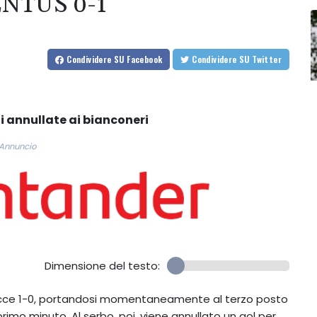
NTUS 0-1
Condividere
SU Facebook
Condividere
SU Twitter
ti annullate ai bianconeri
Annuncio
Dimensione del testo:
 Lecce 1-0, portandosi momentaneamente al terzo posto
 primo minuto. Al serbo, poi, viene annullato un gol per