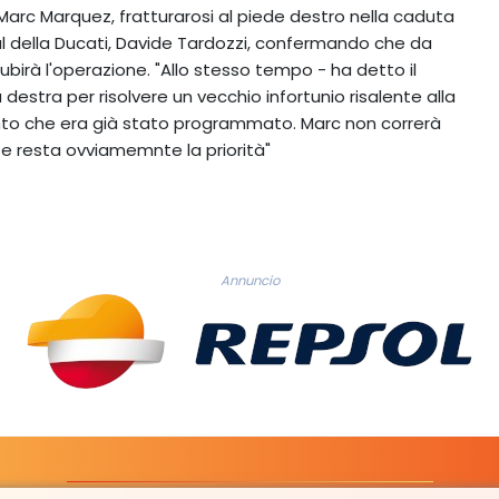
u Marc Marquez, fratturarosi al piede destro nella caduta
pal della Ducati, Davide Tardozzi, confermando che da
ubirà l'operazione. "Allo stesso tempo - ha detto il
estra per risolvere un vecchio infortunio risalente alla
ento che era già stato programmato. Marc non correrà
te resta ovviamemnte la priorità"
Annuncio