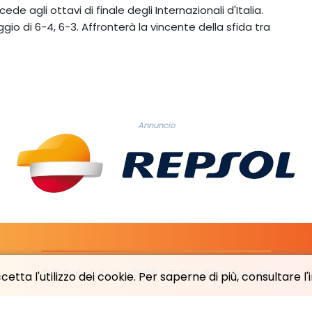
de agli ottavi di finale degli Internazionali d'Italia.
io di 6-4, 6-3. Affronterà la vincente della sfida tra
Annuncio
© El Siglo Futuro - 2026 - Tutti i diritti riservati
etta l'utilizzo dei cookie. Per saperne di più, consultare l