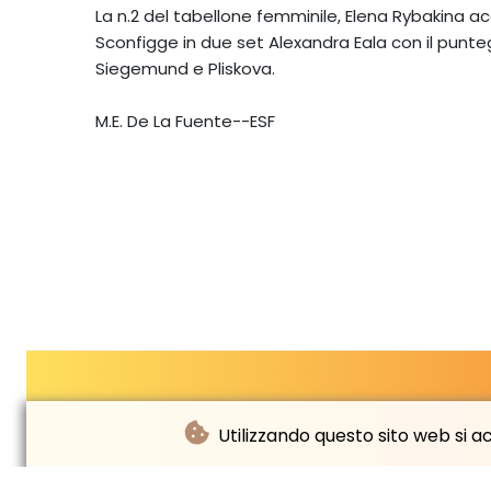
La n.2 del tabellone femminile, Elena Rybakina acce
Sconfigge in due set Alexandra Eala con il puntegg
Siegemund e Pliskova.
M.E. De La Fuente--ESF
Utilizzando questo sito web si acc