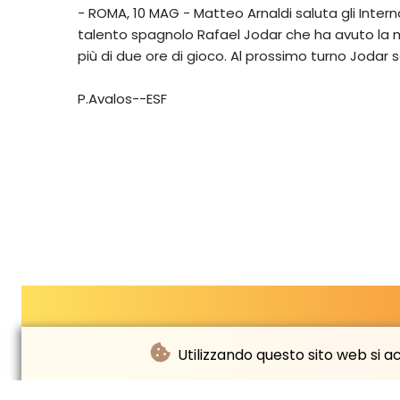
- ROMA, 10 MAG - Matteo Arnaldi saluta gli Interna
talento spagnolo Rafael Jodar che ha avuto la meg
più di due ore di gioco. Al prossimo turno Jodar 
P.Avalos--ESF
Utilizzando questo sito web si acc