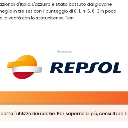
zionali d'Italia. L'azzurro è stato battuto dal giovane
lio in tre set con il punteggio di 6-1, 4-6, 6-3 in poco
se la vedrà con lo statunitense Tien.
Annuncio
© El Siglo Futuro - 2026 - Tutti i diritti riservati
etta l'utilizzo dei cookie. Per saperne di più, consultare l