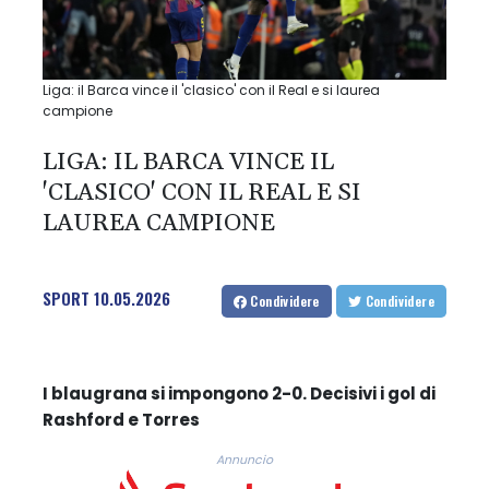
Liga: il Barca vince il 'clasico' con il Real e si laurea
campione
LIGA: IL BARCA VINCE IL
'CLASICO' CON IL REAL E SI
LAUREA CAMPIONE
SPORT
10.05.2026
Condividere
Condividere
I blaugrana si impongono 2-0. Decisivi i gol di
Rashford e Torres
Annuncio