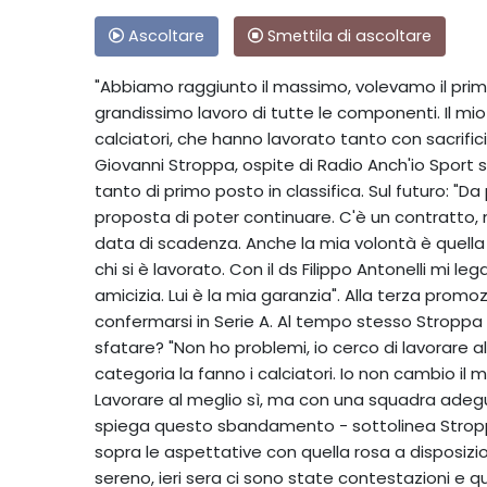
Ascoltare
Smettila di ascoltare
"Abbiamo raggiunto il massimo, volevamo il primo 
grandissimo lavoro di tutte le componenti. Il mi
calciatori, che hanno lavorato tanto con sacrific
Giovanni Stroppa, ospite di Radio Anch'io Sport su 
tanto di primo posto in classifica. Sul futuro: "Da
proposta di poter continuare. C'è un contratto, m
data di scadenza. Anche la mia volontà è quella 
chi si è lavorato. Con il ds Filippo Antonelli mi 
amicizia. Lui è la mia garanzia". Alla terza promozi
confermarsi in Serie A. Al tempo stesso Stroppa
sfatare? "Non ho problemi, io cerco di lavorare a
categoria la fanno i calciatori. Io non cambio il 
Lavorare al meglio sì, ma con una squadra adegua
spiega questo sbandamento - sottolinea Stropp
sopra le aspettative con quella rosa a disposizi
sereno, ieri sera ci sono state contestazioni e qu