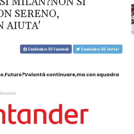
SI MILAN?NON SI
ON SERENO,
 AIUTA'
Condividere
SU Facebook
Condividere
SU Twitter
o.Futuro?Volontà continuare,ma con squadra
Annuncio