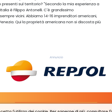
presenti sul territorio? "Secondo la mia esperienza a
Italia è Filippo Antonelli. C'è grandissimo
sempre vicini. Abbiamo 14-16 imprenditori americani,
nezia. Qui la proprietà americana non si discosta più
Annuncio
© El Siglo Futuro - 2026 - Tutti i diritti riservati
etta l'utilizzo dei cookie. Per saperne di più, consultare l