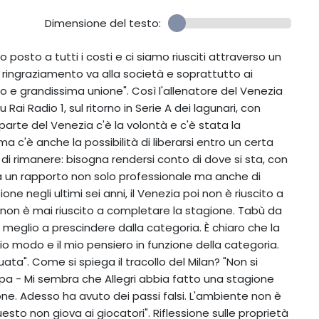
Dimensione del testo:
posto a tutti i costi e ci siamo riusciti attraverso un
o ringraziamento va alla società e soprattutto ai
io e grandissima unione". Così l'allenatore del Venezia
Rai Radio 1, sul ritorno in Serie A dei lagunari, con
 parte del Venezia c'è la volontà e c'è stata la
a c'è anche la possibilità di liberarsi entro un certa
di rimanere: bisogna rendersi conto di dove si sta, con
lega un rapporto non solo professionale ma anche di
one negli ultimi sei anni, il Venezia poi non è riuscito a
 non è mai riuscito a completare la stagione. Tabù da
l meglio a prescindere dalla categoria. È chiaro che la
mio modo e il mio pensiero in funzione della categoria.
ta". Come si spiega il tracollo del Milan? "Non si
a - Mi sembra che Allegri abbia fatto una stagione
one. Adesso ha avuto dei passi falsi. L'ambiente non è
esto non giova ai giocatori". Riflessione sulle proprietà