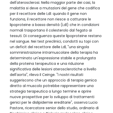
dell'aterosclerosi. Nella maggior parte dei casi, la
malattia si deve a mutazioni del gene che codifica
per il recettore delle Ldl: quando il gene non
funziona, il recettore non riesce a catturare le
lipoproteine a bassa densità (Ldl) che in condizioni
normali trasportano il colesterolo dal fegato ai
tessuti. Di conseguenza queste lipoproteine restano
nel sangue. Nei test preclinici, condotti su topi con
un deficit del recettore delle Ldl, "una singola
somministrazione intramuscolare della terapia ha
determinato un'espressione stabile e prolungata
della proteina terapeutica e una riduzione
significativa delle lesioni aterosclerotiche a livello
dell'aorta", rileva il Ceinge. "I nostri risultati
suggeriscono che un approccio di terapia genica
diretto al muscolo potrebbe rappresentare una
strategia terapeutica a lungo termine e aprire
nuove prospettive per lo sviluppo di trattamenti
genici per le dislipidemie ereditarie", osserva Lucio
Pastore, ricercatore senior dello studio, ordinario di