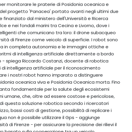
e per monitorare le praterie di Posidonia oceanica e
to del progetto 'Panacea' portato avanti negli ultimi due
e finanziato dal ministero dell'Università e Ricerca
 e nei fondali marini tra Cecina e Livorno, dove i
telligenti che comunicano tra loro: il drone subacqueo
rsità di Firenze come veicolo di superficie. I robot sono
donia in completa autonomia e le immagini ottiche e
itmi di intelligenza artificiale direttamente a bordo
tto - spiega Riccardo Costanzi, docente di robotica
mi di intelligenza artificiale per il riconoscimento
lare i nostri robot hanno imparato a distinguere
sidonia oceanica viva e Posidonia Oceanica morta. Fino
pianta fondamentale per la salute degli ecosistemi
ni umane, che, oltre ad essere costose e pericolose,
i di questa soluzione robotica secondo i ricercatori
lizzo, bassi costi di gestione, possibilità di replicare i
ua non è possibile utilizzare il Gps - aggiunge
tà di Firenze - per assicurare la precisione dei rilievi il
o basato sulla cooperazione tra un veicolo