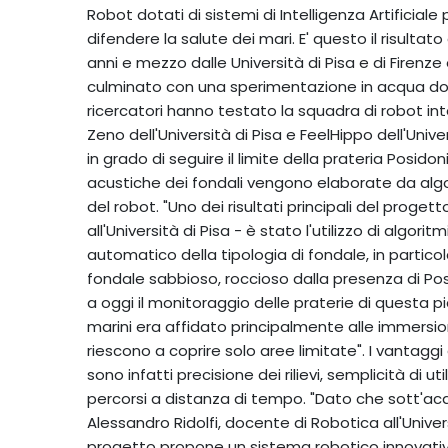
Robot dotati di sistemi di Intelligenza Artificial
difendere la salute dei mari. E' questo il risulta
anni e mezzo dalle Università di Pisa e di Firenze 
culminato con una sperimentazione in acqua dolce
ricercatori hanno testato la squadra di robot in
Zeno dell'Università di Pisa e FeelHippo dell'Unive
in grado di seguire il limite della prateria Posi
acustiche dei fondali vengono elaborate da algor
del robot. "Uno dei risultati principali del proge
all'Università di Pisa - è stato l'utilizzo di algorit
automatico della tipologia di fondale, in partico
fondale sabbioso, roccioso dalla presenza di Po
a oggi il monitoraggio delle praterie di questa 
marini era affidato principalmente alle immersio
riescono a coprire solo aree limitate". I vantagg
sono infatti precisione dei rilievi, semplicità di uti
percorsi a distanza di tempo. "Dato che sott'acq
Alessandro Ridolfi, docente di Robotica all'Universi
progetto propone un sistema robotico innovativ