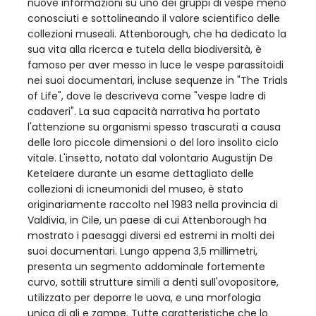
nuove informazioni su uno dei gruppi di vespe meno
conosciuti e sottolineando il valore scientifico delle
collezioni museali. Attenborough, che ha dedicato la
sua vita alla ricerca e tutela della biodiversità, è
famoso per aver messo in luce le vespe parassitoidi
nei suoi documentari, incluse sequenze in "The Trials
of Life", dove le descriveva come "vespe ladre di
cadaveri". La sua capacità narrativa ha portato
l'attenzione su organismi spesso trascurati a causa
delle loro piccole dimensioni o del loro insolito ciclo
vitale. L'insetto, notato dal volontario Augustijn De
Ketelaere durante un esame dettagliato delle
collezioni di icneumonidi del museo, è stato
originariamente raccolto nel 1983 nella provincia di
Valdivia, in Cile, un paese di cui Attenborough ha
mostrato i paesaggi diversi ed estremi in molti dei
suoi documentari. Lungo appena 3,5 millimetri,
presenta un segmento addominale fortemente
curvo, sottili strutture simili a denti sull'ovopositore,
utilizzato per deporre le uova, e una morfologia
unica di ali e zampe. Tutte caratteristiche che lo