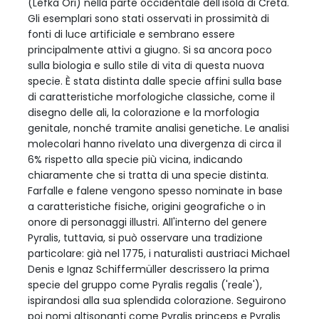
(Lefka Ori) nella parte occidentale dell'isola di Creta.
Gli esemplari sono stati osservati in prossimità di
fonti di luce artificiale e sembrano essere
principalmente attivi a giugno. Si sa ancora poco
sulla biologia e sullo stile di vita di questa nuova
specie. È stata distinta dalle specie affini sulla base
di caratteristiche morfologiche classiche, come il
disegno delle ali, la colorazione e la morfologia
genitale, nonché tramite analisi genetiche. Le analisi
molecolari hanno rivelato una divergenza di circa il
6% rispetto alla specie più vicina, indicando
chiaramente che si tratta di una specie distinta.
Farfalle e falene vengono spesso nominate in base
a caratteristiche fisiche, origini geografiche o in
onore di personaggi illustri. All'interno del genere
Pyralis, tuttavia, si può osservare una tradizione
particolare: già nel 1775, i naturalisti austriaci Michael
Denis e Ignaz Schiffermüller descrissero la prima
specie del gruppo come Pyralis regalis ('reale'),
ispirandosi alla sua splendida colorazione. Seguirono
poi nomi altisonanti come Pyralis princeps e Pyralis