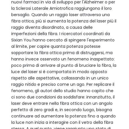
nuovi farmaci in via di sviluppo per l'Alzheimer o per
la Sclerosi Laterale Amiotrofica raggiungono il loro
bersaglio. Quando un raggio laser attraversa una
fibra ottica, più si aumenta la potenza del laser più il
raggio diventa disordinato, a causa delle
imperfezioni della fibra. I ricercatori coordinati da
Sixian You hanno cercato di spingere l'esperimento
al limite, per capire quanta potenza potesse
sopportare la fibra ottica prima di distruggersi, ma
hanno invece osservato un fenomeno inaspettato:
poco prima di arrivare al punto di bruciare la fibra, la
luce del laser si è comportata in modo opposto
rispetto alle aspettative, collassando in un unico
raggio nitido e preciso come un ago. Per replicare il
fenomeno, gli autori dello studio hanno capito che
ci sono due condizioni da soddisfare: innanzitutto, il
laser deve entrare nella fibra ottica con un angolo
perfetto di zero gradi e, in secondo luogo, bisogna
continuare ad aumentare la potenza fino a quando
la luce non inizia a interagire con il vetro della fibra
stessa. A quel punto, viene raggiunto uno stato di