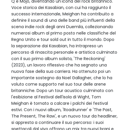
Q e Mojo, diventando un'icona del rock britannico.
Voce storica dei Kasabian, con cui ha raggiunto il
successo internazionale, Meighan ha contribuito a
definire il sound di una delle band più influenti della
scena indie rock degli anni Duemila, collezionando
numerosi album al primo posto nelle classifiche del
Regno Unito e tour sold out in tutto il mondo. Dopo
la separazione dai Kasabian, ha intrapreso un
percorso di rinascita personale e artistica culminato
con il suo primo album solista, 'The Reckoning'
(2023), un lavoro riflessivo che ha segnato una
nuova fase della sua carriera. Ha ottenuto poi un
importante sostegno da Noel Gallagher, che lo ha
voluto come supporto nel suo tour delle arene
britanniche. Dopo un tour acustico culminato con
l'esibizione al Festival dell'Isola di Wight, Tom
Meighan è tornato a calcare i palchi dei festival
estivi. Con i nuovi album, 'Roadrunner' e 'The Past,
The Present, The Raw', e un nuovo tour da headliner,
si appresta a continuare il suo percorso: i suoi
spettacoli dal vivo offrono un mix tra nuovi brani e