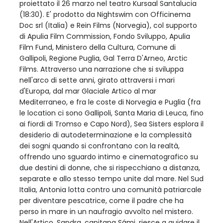
proiettato il 26 marzo nel teatro Kursaal Santalucia
(18:30). E' prodotto da Nightswim con Officinema
Doc srl (Italia) e Rein Films (Norvegia), col supporto
di Apulia Film Commission, Fondo Sviluppo, Apulia
Film Fund, Ministero della Cultura, Comune di
Gallipoli, Regione Puglia, Gal Terra D'Arneo, Arctic
Films. Attraverso una narrazione che si sviluppa
nell'arco di sette anni, girato attraversi i mari
d'Europa, dal mar Glaciale Artico al mar
Mediterraneo, e fra le coste di Norvegia e Puglia (fra
le location ci sono Gallipoli, Santa Maria di Leuca, fino
ai fiordi di Tromso e Capo Nord), Sea Sisters esplora il
desiderio di autodeterminazione e la complessità
dei sogni quando si confrontano con la realtà,
offrendo uno sguardo intimo e cinematografico su
due destini di donne, che si rispecchiano a distanza,
separate e allo stesso tempo unite dal mare. Nel Sud
Italia, Antonia lotta contro una comunità patriarcale
per diventare pescatrice, come il padre che ha
perso in mare in un naufragio avvolto nel mistero.
Nell'Artico, Sandra, capitana Sámi, riesce a guidare il